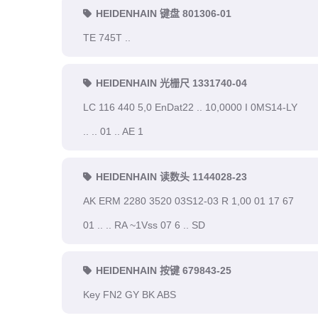
HEIDENHAIN 键盘 801306-01
TE 745T ..
HEIDENHAIN 光栅尺 1331740-04
LC 116 440 5,0 EnDat22 .. 10,0000 I 0MS14-LY
.. .. 01 .. AE 1
HEIDENHAIN 读数头 1144028-23
AK ERM 2280 3520 03S12-03 R 1,00 01 17 67
01 .. .. RA ~1Vss 07 6 .. SD
HEIDENHAIN 按键 679843-25
Key FN2 GY BK ABS