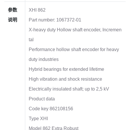
参数
XHI 862
说明
Part number: 1067372-01
X-heavy duty Hollow shaft encoder, Incremen
tal
Performance hollow shaft encoder for heavy
duty industries
Hybrid bearings for extended lifetime
High vibration and shock resistance
Electrically insulated shaft; up to 2,5 kV
Product data
Code key 862108156
Type XHI
Model 862 Extra Robust