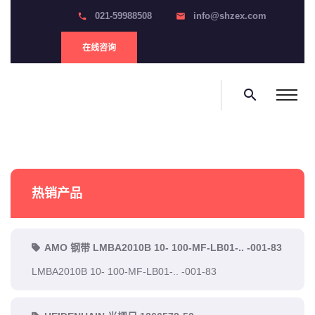
021-59988508
info@shzex.com
phone
email
在线咨询
search
热销产品
AMO 钢带 LMBA2010B 10- 100-MF-LB01-.. -001-83
LMBA2010B 10- 100-MF-LB01-.. -001-83