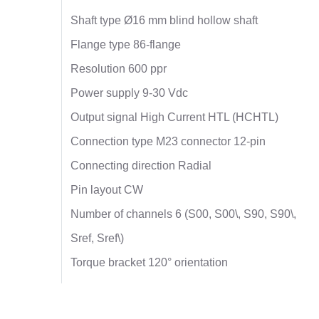
Shaft type Ø16 mm blind hollow shaft
Flange type 86-flange
Resolution 600 ppr
Power supply 9-30 Vdc
Output signal High Current HTL (HCHTL)
Connection type M23 connector 12-pin
Connecting direction Radial
Pin layout CW
Number of channels 6 (S00, S00\, S90, S90\,
Sref, Sref\)
Torque bracket 120° orientation