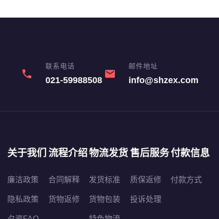
联系电话
邮件地址
phone
email
021-59988508
info@shzex.com
关于我们
流程介绍
物流发货
售后服务
付款信息
廉洁政策
合同解释
发货标准
质保返修
付款方式
隐私政策
货物返修
货物包装
投诉处理
夕资FAQ
特色物流