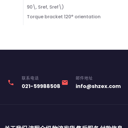
90\, Sref, Sref\)
Torque bracket 120° orientation
联系电话
邮件地址
phone
email
021-59988508
info@shzex.com