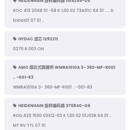
HEIDENHAIN 旋转编码器 1109254-09
ROC 413 2048 01 -58 K 1,00 02 73A01C 64 01 .. .. D
EnDat01 37 01 ..
HYDAC 滤芯 1292211
0270 R 003 ON
AMO 感应式圆栅带 WMRA1010A 3- 360-MF-R001
.. -001-83
WMRA1010A 3- 360-MF-R001 .. -001-83
HEIDENHAIN 旋转编码器 376840-G6
ROD 420 1500 03S12-03 K 1,00 02 01J03B 64 01 ..
MT RV TTL 07 01