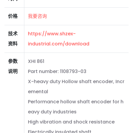
价格
我要咨询
技术
https://www.shzex-
资料
industrial.com/download
参数
XHI 861
说明
Part number: 1108793-03
X-heavy duty Hollow shaft encoder, Incr
emental
Performance hollow shaft encoder for h
eavy duty industries
High vibration and shock resistance
Electrically insulated shaft