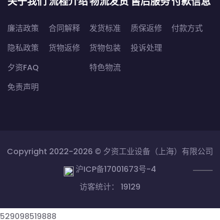
关于我们
流程介绍
物流发货
售后服务
付款信息
廉洁政策
合同解释
发货标准
质保返修
付款方式
隐私政策
货物返修
货物包装
投诉处理
夕资FAQ
特色物流
免责声明
Copyright 2022-2026 ©
夕资工业设备（上海）有限公司
沪ICP备17001673号-4
访客统计： 19129
529098
519888