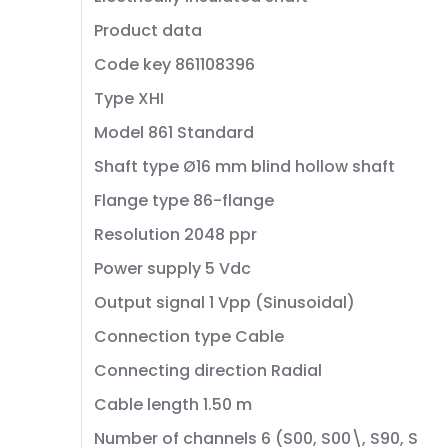
Product data
Code key 861108396
Type XHI
Model 861 Standard
Shaft type Ø16 mm blind hollow shaft
Flange type 86-flange
Resolution 2048 ppr
Power supply 5 Vdc
Output signal 1 Vpp (Sinusoidal)
Connection type Cable
Connecting direction Radial
Cable length 1.50 m
Number of channels 6 (S00, S00\, S90, S