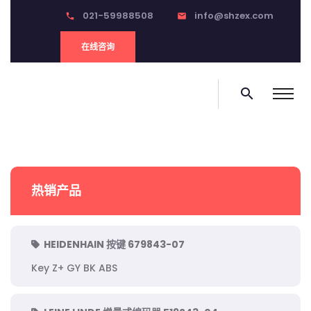
021-59988508
info@shzex.com
phone
email
在线咨询
search
热销产品
HEIDENHAIN 按键 679843-07
Key Z+ GY BK ABS