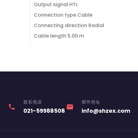
Output signal HTL
Connection type Cable
Connecting direction Radial
Cable length 5.00 m
联系电话
邮件地址
phone
email
021-59988508
info@shzex.com