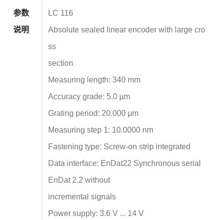
参数
LC 116
说明
Absolute sealed linear encoder with large cro
ss
section
Measuring length: 340 mm
Accuracy grade: 5.0 µm
Grating period: 20.000 µm
Measuring step 1: 10.0000 nm
Fastening type: Screw-on strip integrated
Data interface: EnDat22 Synchronous serial
EnDat 2.2 without
incremental signals
Power supply: 3.6 V ... 14 V