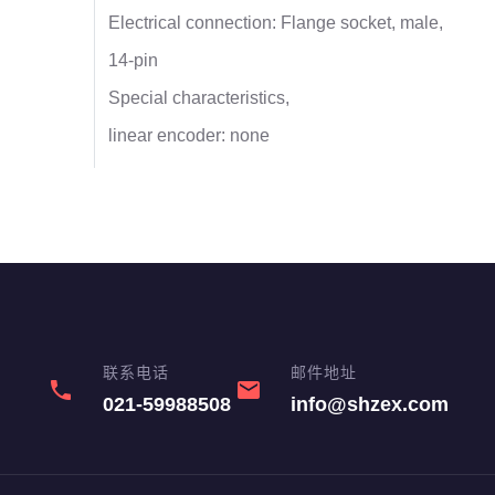
Electrical connection: Flange socket, male,
14-pin
Special characteristics,
linear encoder: none
联系电话
邮件地址
phone
email
021-59988508
info@shzex.com