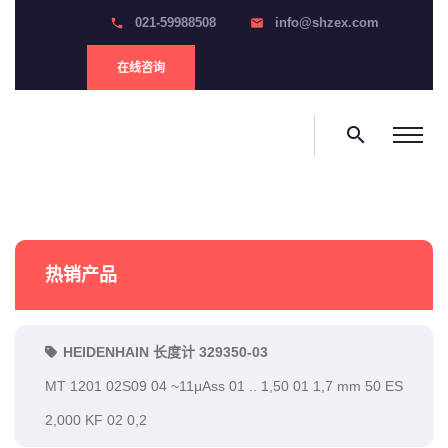
021-59988508
info@shzex.com
phone
email
在线咨询
search
热销产品
HEIDENHAIN 长度计 329350-03
MT 1201 02S09 04 ~11μAss 01 .. 1,50 01 1,7 mm 50 ES
2,000 KF 02 0,2