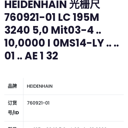
HEIDENHAIN 光栅尺
760921-01 LC 195M
3240 5,0 Mit03-4 ..
10,0000 I 0MS14-LY .. ..
01 .. AE 1 32
品牌
HEIDENHAIN
订货
760921-01
号/ID