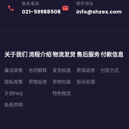
联系电话
邮件地址
phone
email
021-59988508
info@shzex.com
关于我们
流程介绍
物流发货
售后服务
付款信息
廉洁政策
合同解释
发货标准
质保返修
付款方式
隐私政策
货物返修
货物包装
投诉处理
夕资FAQ
特色物流
免责声明