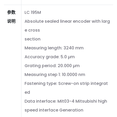
参数
LC 195M
说明
Absolute sealed linear encoder with larg
e cross
section
Measuring length: 3240 mm
Accuracy grade: 5.0 µm
Grating period: 20.000 µm
Measuring step 1: 10.0000 nm
Fastening type: Screw-on strip integrat
ed
Data interface: Mit03-4 Mitsubishi high
speed interface Generation