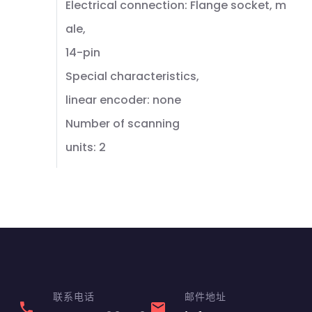
Electrical connection: Flange socket, m
ale,
14-pin
Special characteristics,
linear encoder: none
Number of scanning
units: 2
联系电话
邮件地址
phone
email