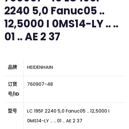
2240 5,0 Fanuc05 ..
12,5000 I 0MS14-LY .. ..
01 .. AE 2 37
品牌
HEIDENHAIN
订货
760907-48
号/ID
型号
LC 195F 2240 5,0 Fanuc05 .. 12,5000 I
0MS14-LY .. .. 01 .. AE 2 37