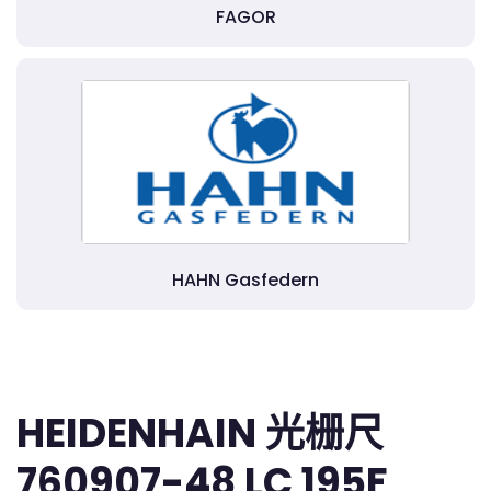
FAGOR
HAHN Gasfedern
HEIDENHAIN 光栅尺
760907-48 LC 195F