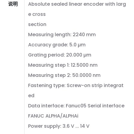
说明
Absolute sealed linear encoder with larg
e cross
section
Measuring length: 2240 mm
Accuracy grade: 5.0 µm
Grating period: 20.000 µm
Measuring step 1: 12.5000 nm
Measuring step 2: 50.0000 nm
Fastening type: Screw-on strip integrat
ed
Data interface: Fanuc05 Serial interface
FANUC ALPHA/ALPHAi
Power supply: 3.6 V ... 14 V