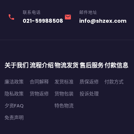
联系电话
邮件地址
phone
email
021-59988508
info@shzex.com
关于我们
流程介绍
物流发货
售后服务
付款信息
廉洁政策
合同解释
发货标准
质保返修
付款方式
隐私政策
货物返修
货物包装
投诉处理
夕资FAQ
特色物流
免责声明