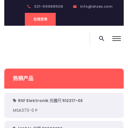
021-59988508
info@shzex.com
phone
email
在线咨询
search
热销产品
RSF Elektronik 光栅尺 512217-0E
MSA373-0 P