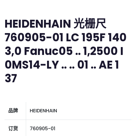
HEIDENHAIN 光栅尺
760905-01 LC 195F 140
3,0 Fanuc05 .. 1,2500 I
0MS14-LY .. .. 01 .. AE 1
37
品牌
HEIDENHAIN
订货
760905-01