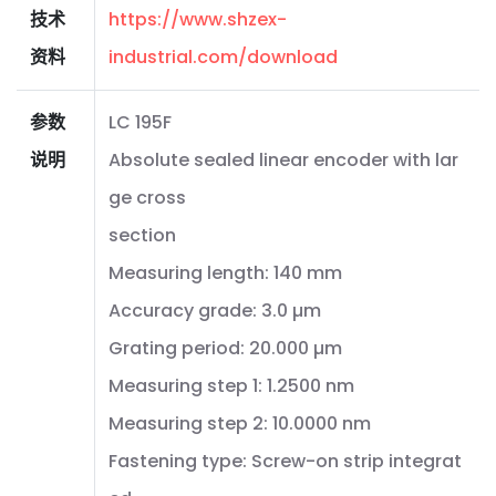
技术
https://www.shzex-
资料
industrial.com/download
参数
LC 195F
说明
Absolute sealed linear encoder with lar
ge cross
section
Measuring length: 140 mm
Accuracy grade: 3.0 µm
Grating period: 20.000 µm
Measuring step 1: 1.2500 nm
Measuring step 2: 10.0000 nm
Fastening type: Screw-on strip integrat