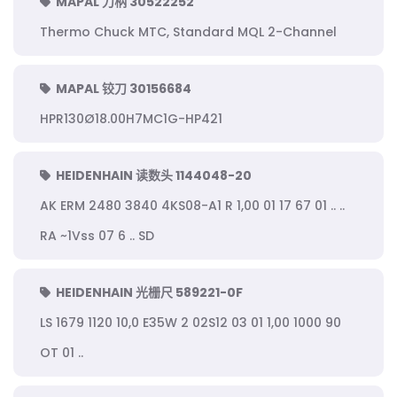
MAPAL 刀柄 30522252
Thermo Chuck MTC, Standard MQL 2-Channel
MAPAL 铰刀 30156684
HPR130Ø18.00H7MC1G-HP421
HEIDENHAIN 读数头 1144048-20
AK ERM 2480 3840 4KS08-A1 R 1,00 01 17 67 01 .. ..
RA ~1Vss 07 6 .. SD
HEIDENHAIN 光栅尺 589221-0F
LS 1679 1120 10,0 E35W 2 02S12 03 01 1,00 1000 90
OT 01 ..