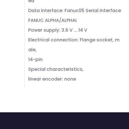
ed
Data interface: Fanuc05 Serial interface
FANUC ALPHA/ALPHAi
Power supply: 3.6 V ... 14 V
Electrical connection: Flange socket, m
ale,
14-pin
Special characteristics,
linear encoder: none