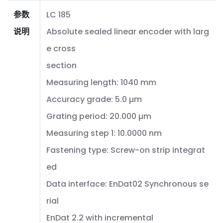
参数
LC 185
说明
Absolute sealed linear encoder with larg
e cross
section
Measuring length: 1040 mm
Accuracy grade: 5.0 µm
Grating period: 20.000 µm
Measuring step 1: 10.0000 nm
Fastening type: Screw-on strip integrat
ed
Data interface: EnDat02 Synchronous se
rial
EnDat 2.2 with incremental