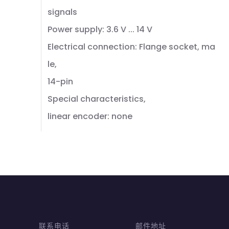
signals
Power supply: 3.6 V ... 14 V
Electrical connection: Flange socket, ma
le,
14-pin
Special characteristics,
linear encoder: none
联系电话
邮件地址