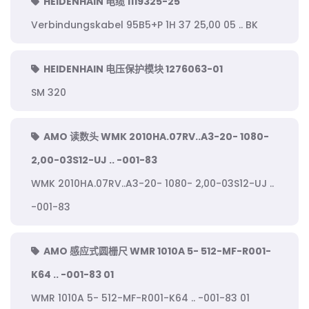
HEIDENHAIN 电缆 1119325-25
Verbindungskabel 95B5+P 1H 37 25,00 05 .. BK
HEIDENHAIN 电压保护模块 1276063-01
SM 320
AMO 读数头 WMK 2010HA.07RV..A3-20- 1080-
2,00-03S12-UJ .. -001-83
WMK 2010HA.07RV..A3-20- 1080- 2,00-03S12-UJ ..
-001-83
AMO 感应式圆栅尺 WMR 1010A 5- 512-MF-R001-
K64 .. -001-83 01
WMR 1010A 5- 512-MF-R001-K64 .. -001-83 01