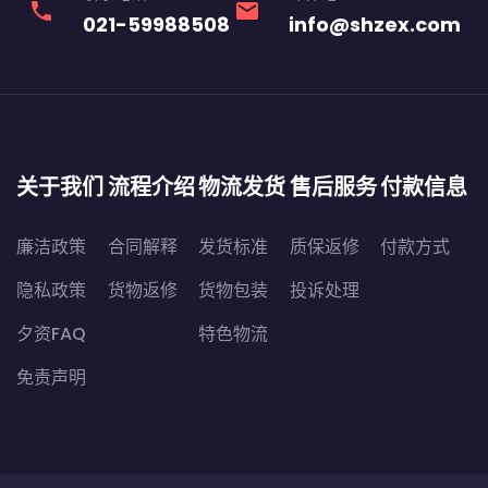
phone
email
021-59988508
info@shzex.com
关于我们
流程介绍
物流发货
售后服务
付款信息
廉洁政策
合同解释
发货标准
质保返修
付款方式
隐私政策
货物返修
货物包装
投诉处理
夕资FAQ
特色物流
免责声明