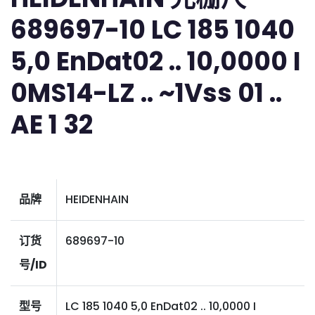
689697-10 LC 185 1040
5,0 EnDat02 .. 10,0000 I
0MS14-LZ .. ~1Vss 01 ..
AE 1 32
品牌
HEIDENHAIN
订货
689697-10
号/ID
型号
LC 185 1040 5,0 EnDat02 .. 10,0000 I