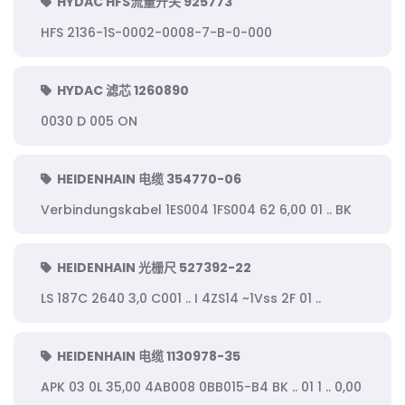
HYDAC HFS流量开关 925773
HFS 2136-1S-0002-0008-7-B-0-000
HYDAC 滤芯 1260890
0030 D 005 ON
HEIDENHAIN 电缆 354770-06
Verbindungskabel 1ES004 1FS004 62 6,00 01 .. BK
HEIDENHAIN 光栅尺 527392-22
LS 187C 2640 3,0 C001 .. I 4ZS14 ~1Vss 2F 01 ..
HEIDENHAIN 电缆 1130978-35
APK 03 0L 35,00 4AB008 0BB015-B4 BK .. 01 1 .. 0,00