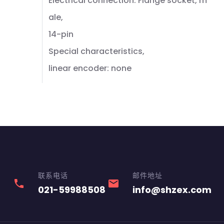
Electrical connection: Flange socket, m
ale,
14-pin
Special characteristics,
linear encoder: none
联系电话
邮件地址
phone
email
021-59988508
info@shzex.com