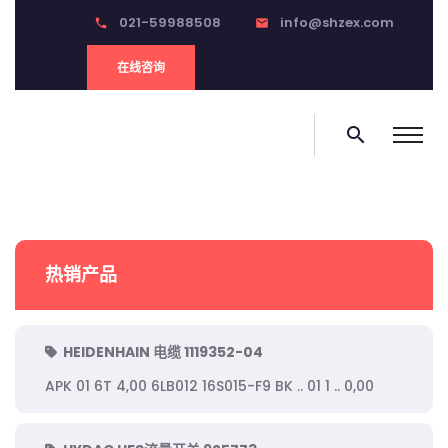
021-59988508
info@shzex.com
phone
email
在线咨询
search
热销产品
HEIDENHAIN 电缆 1119352-04
APK 01 6T 4,00 6LB012 16S015-F9 BK .. 01 1 .. 0,00