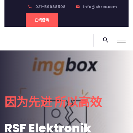
021-59988508
info@shzex.com
phone
email
在线咨询
search
1
因为先进 所以高效
RSF Elektronik