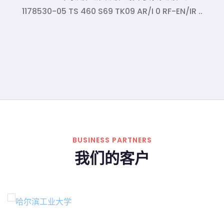
1178530-05 TS 460 S69 TK09 AR/I 0 RF-EN/IR ..
BUSINESS PARTNERS
我们的客户