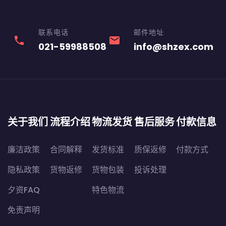
联系电话
邮件地址
phone
email
021-59988508
info@shzex.com
关于我们
流程介绍
物流发货
售后服务
付款信息
廉洁政策
合同解释
发货标准
质保返修
付款方式
隐私政策
货物返修
货物包装
投诉处理
夕资FAQ
特色物流
免责声明