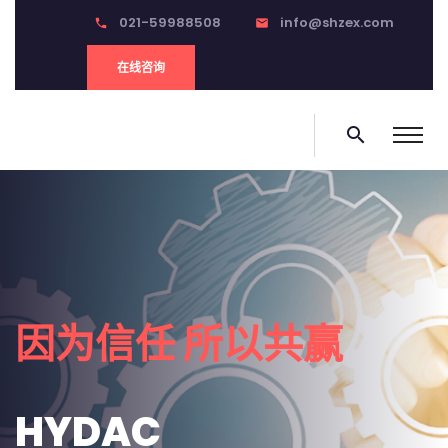
021-59988508
info@shzex.com
phone
email
在线咨询
search
0
因为信任 所以共赢
HYDAC