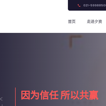
021-5998850
phone
首页
走进夕资
0
因为信任 所以共赢