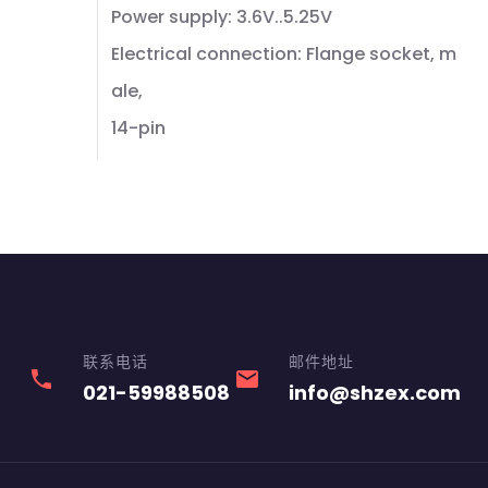
Power supply: 3.6V..5.25V
Electrical connection: Flange socket, m
ale,
14-pin
联系电话
邮件地址
phone
email
021-59988508
info@shzex.com