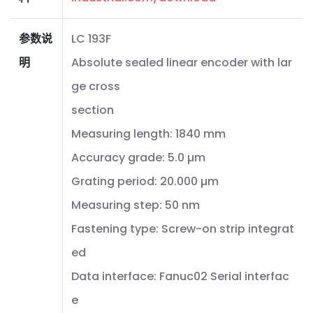
参数说
LC 193F
明
Absolute sealed linear encoder with lar
ge cross
section
Measuring length: 1840 mm
Accuracy grade: 5.0 µm
Grating period: 20.000 µm
Measuring step: 50 nm
Fastening type: Screw-on strip integrat
ed
Data interface: Fanuc02 Serial interfac
e