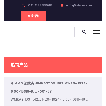
021-59988508
info@shzex.com
phone
email
在线咨询
search
热销产品
AMO 读数头 WMKA2110S .1512..01-20- 1024-
5,00-16S15-IU .. -001-83
WMKA2110S .1512..01-20- 1024- 5,00-16S15-IU ..