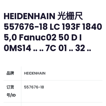
HEIDENHAIN 光栅尺
557676-18 LC 193F 1840
5,0 Fanuc02 50 D I
0MS14 .. .. 7C 01 .. 32 ..
品牌
HEIDENHAIN
订货
557676-18
号/ID