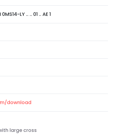
MS14-LY .. .. 01 .. AE 1
com/download
ith large cross