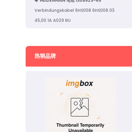
HEIDENHAIN 电缆 1306923-45
Verbindungskabel 6HS008 6HS008 03
45,00 1A A029 BU
热销品牌