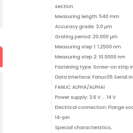
section
Measuring length: 540 mm
Accuracy grade: 3.0 µm
Grating period: 20.000 µm
Measuring step 1: 1.2500 nm
Measuring step 2: 10.0000 nm
Fastening type: Screw-on strip 
Data interface: Fanuc05 Serial i
FANUC ALPHA/ALPHAi
Power supply: 3.6 V ... 14 V
Electrical connection: Flange so
14-pin
Special characteristics,