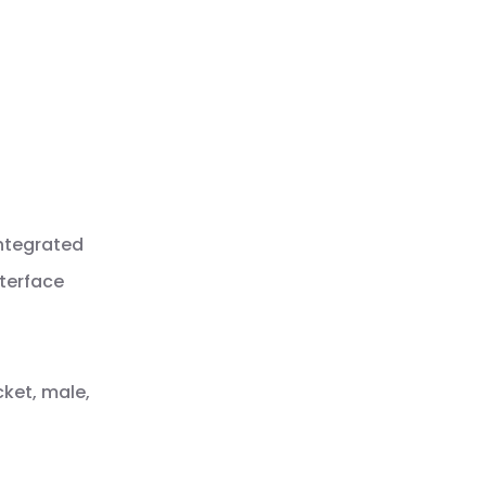
integrated
nterface
cket, male,