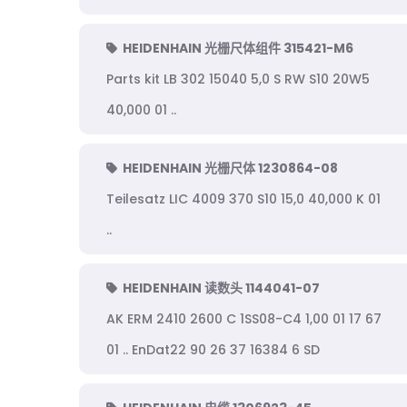
HEIDENHAIN 光栅尺体组件 315421-M6
Parts kit LB 302 15040 5,0 S RW S10 20W5
40,000 01 ..
HEIDENHAIN 光栅尺体 1230864-08
Teilesatz LIC 4009 370 S10 15,0 40,000 K 01
..
HEIDENHAIN 读数头 1144041-07
AK ERM 2410 2600 C 1SS08-C4 1,00 01 17 67
01 .. EnDat22 90 26 37 16384 6 SD