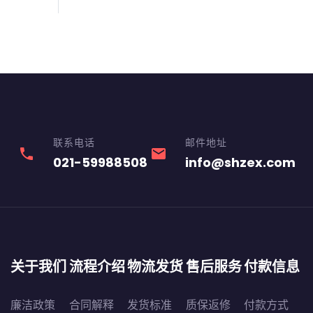
联系电话
邮件地址
phone
email
021-59988508
info@shzex.com
关于我们
流程介绍
物流发货
售后服务
付款信息
廉洁政策
合同解释
发货标准
质保返修
付款方式