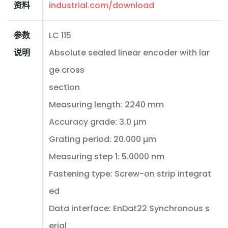
资料
industrial.com/download
参数
LC 115
说明
Absolute sealed linear encoder with lar
ge cross
section
Measuring length: 2240 mm
Accuracy grade: 3.0 µm
Grating period: 20.000 µm
Measuring step 1: 5.0000 nm
Fastening type: Screw-on strip integrat
ed
Data interface: EnDat22 Synchronous s
erial