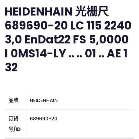
HEIDENHAIN 光栅尺
689690-20 LC 115 2240
3,0 EnDat22 FS 5,0000
I 0MS14-LY .. .. 01 .. AE 1
32
品牌
HEIDENHAIN
订货
689690-20
号/ID