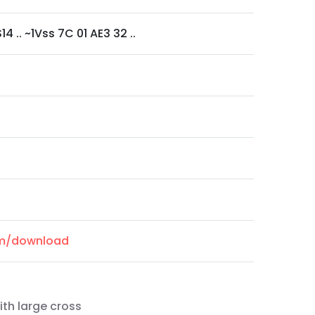
4 .. ~1Vss 7C 01 AE3 32 ..
om/download
ith large cross