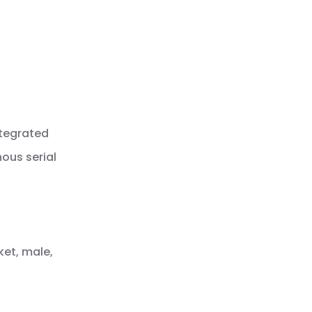
ntegrated
ous serial
ket, male,