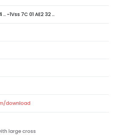
.. ~1Vss 7C 01 AE2 32 ..
com/download
ith large cross