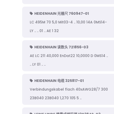
HEIDENHAIN 光栅尺 760947-01
LC 495M 70 5,0 Mit03-4 .. 10,00 14A 0MS14-
LY .. .. 01 .. AE 1 32
HEIDENHAIN 读数头 721856-03
AE LC 211 40,000 EnDat22 10,0000 D 0MS14 ..
.. LY 01 .. ..
HEIDENHAIN 电缆 325817-01
Verbindungskabel flach 40xAWG28/7 300
23B040 23B040 1,270 105 5 ..