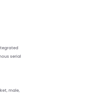
ntegrated
nous serial
ket, male,