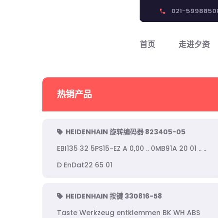
021-5998850
phone
首页
走进夕资
热销产品
HEIDENHAIN 旋转编码器 823405-05
EBI135 32 5PS15-EZ A 0,00 .. 0MB91A 20 01 .. ..
D EnDat22 65 01
HEIDENHAIN 按键 330816-58
Taste Werkzeug entklemmen BK WH ABS