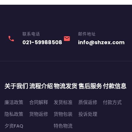
联系电话
邮件地址
phone
email
021-59988508
info@shzex.com
关于我们
流程介绍
物流发货
售后服务
付款信息
廉洁政策
合同解释
发货标准
质保返修
付款方式
隐私政策
货物返修
货物包装
投诉处理
夕资FAQ
特色物流