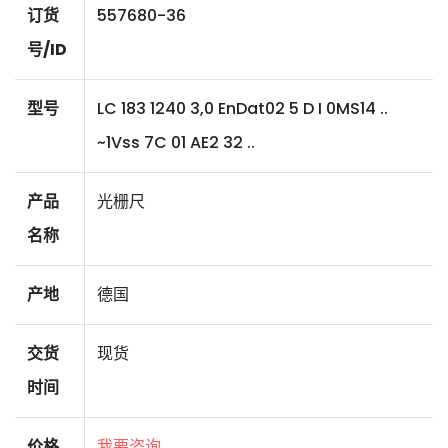
订货
557680-36
号/ID
型号
LC 183 1240 3,0 EnDat02 5 D I 0MS14 ..
~1Vss 7C 01 AE2 32 ..
产品
光栅尺
名称
产地
德国
交货
现货
时间
价格
我要咨询