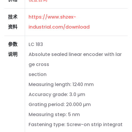
技术
https://www.shzex-
资料
industrial.com/download
参数
LC 183
说明
Absolute sealed linear encoder with lar
ge cross
section
Measuring length: 1240 mm
Accuracy grade: 3.0 µm
Grating period: 20.000 µm
Measuring step: 5 nm
Fastening type: Screw-on strip integrat