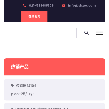
021-59988508
info@shzex.com
phone
email
在线咨询
search
热销产品
传感器 12104
pico+25/TF/F