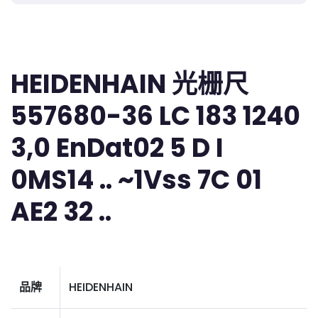
HEIDENHAIN 光栅尺
557680-36 LC 183 1240
3,0 EnDat02 5 D I
0MS14 .. ~1Vss 7C 01
AE2 32 ..
品牌
HEIDENHAIN