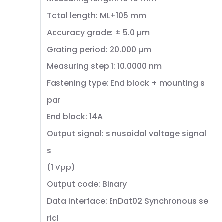
Total length: ML+105 mm
Accuracy grade: ± 5.0 µm
Grating period: 20.000 µm
Measuring step 1: 10.0000 nm
Fastening type: End block + mounting s
par
End block: 14A
Output signal: sinusoidal voltage signal
s
(1 Vpp)
Output code: Binary
Data interface: EnDat02 Synchronous se
rial