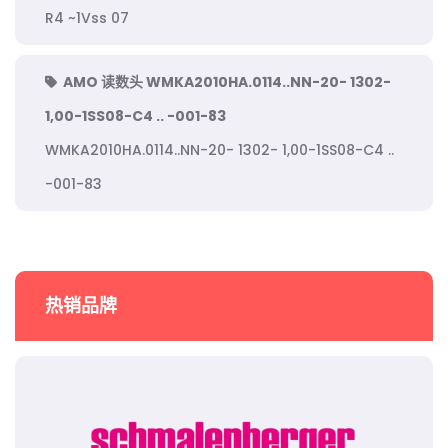
R4 ~1Vss 07
AMO 读数头 WMKA2010HA.0114..NN-20- 1302-
1,00-1SS08-C4 .. -001-83
WMKA2010HA.0114..NN-20- 1302- 1,00-1SS08-C4 ..
-001-83
热销品牌