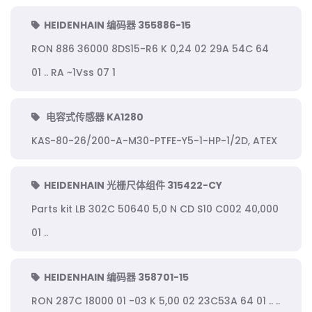
HEIDENHAIN 编码器 355886-15
RON 886 36000 8DS15-R6 K 0,24 02 29A 54C 64
01 .. RA ~1Vss 07 1
电容式传感器 KA1280
KAS-80-26/200-A-M30-PTFE-Y5-1-HP-1/2D, ATEX
HEIDENHAIN 光栅尺体组件 315422-CY
Parts kit LB 302C 50640 5,0 N CD S10 C002 40,000
01 ..
HEIDENHAIN 编码器 358701-15
RON 287C 18000 01 -03 K 5,00 02 23C53A 64 01 .. ..