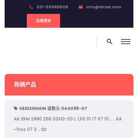
021-59988508
info@shzex.com
phone
email
在线咨询
search
热销产品
HEIDENHAIN 读数头 1144098-07
AK ERM 2980 256 03S12-03 L 1,50 01 17 67 01 .. .. RA
~1Vss 07 3 .. SD