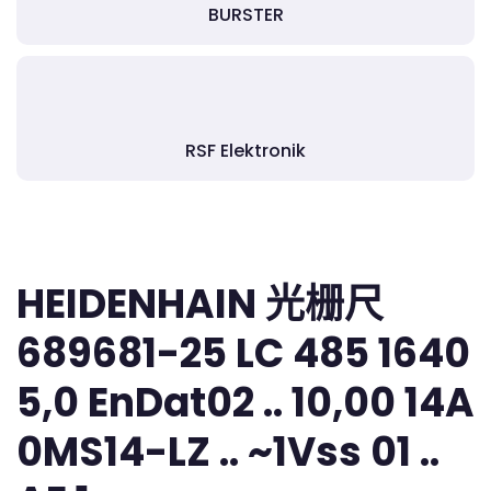
BURSTER
RSF Elektronik
HEIDENHAIN 光栅尺
689681-25 LC 485 1640
5,0 EnDat02 .. 10,00 14A
0MS14-LZ .. ~1Vss 01 ..