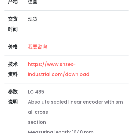
产地
德国
交货
现货
时间
价格
我要咨询
技术
https://www.shzex-
资料
industrial.com/download
参数
LC 485
说明
Absolute sealed linear encoder with sm
all cross
section
Measuring length: 1640 mm