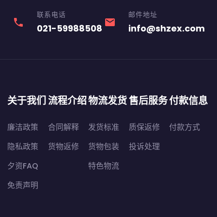
联系电话
邮件地址
phone
email
021-59988508
info@shzex.com
关于我们
流程介绍
物流发货
售后服务
付款信息
廉洁政策
合同解释
发货标准
质保返修
付款方式
隐私政策
货物返修
货物包装
投诉处理
夕资FAQ
特色物流
免责声明