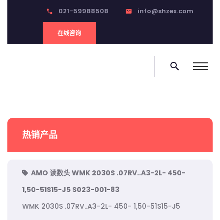
021-59988508
info@shzex.com
phone
email
在线咨询
search
热销产品
AMO 读数头 WMK 2030S .07RV..A3-2L- 450-
1,50-51S15-J5 S023-001-83
WMK 2030S .07RV..A3-2L- 450- 1,50-51S15-J5