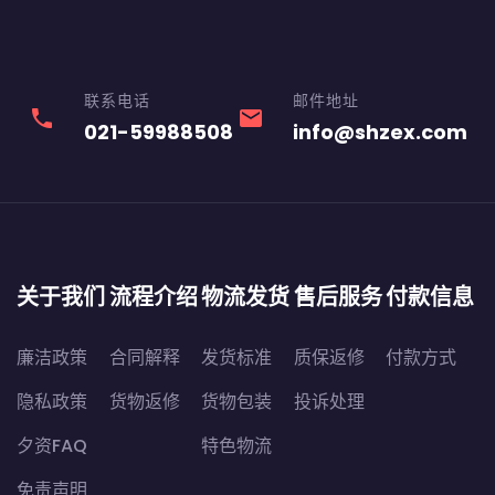
联系电话
邮件地址
phone
email
021-59988508
info@shzex.com
关于我们
流程介绍
物流发货
售后服务
付款信息
廉洁政策
合同解释
发货标准
质保返修
付款方式
隐私政策
货物返修
货物包装
投诉处理
夕资FAQ
特色物流
免责声明