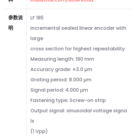
参数说
LF 185
明
Incremental sealed linear encoder with
large
cross section for highest repeatability
Measuring length: 190 mm
Accuracy grade: ±3.0 µm
Grating period: 8.000 µm
Signal period: 4.000 µm
Fastening type: Screw-on strip
Output signal: sinusoidal voltage signa
ls
(1 Vpp)