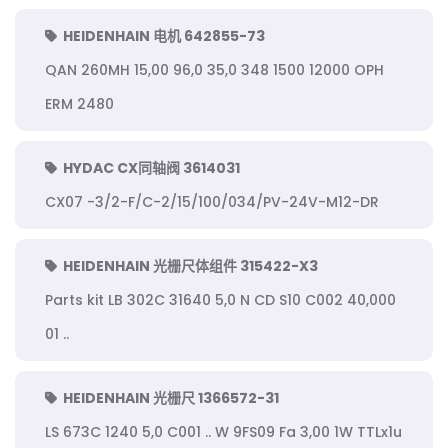
HEIDENHAIN 电机 642855-73
QAN 260MH 15,00 96,0 35,0 348 1500 12000 OPH
ERM 2480
HYDAC CX同轴阀 3614031
CX07 -3/2-F/C-2/15/100/034/PV-24V-M12-DR
HEIDENHAIN 光栅尺体组件 315422-X3
Parts kit LB 302C 31640 5,0 N CD S10 C002 40,000
01 ..
HEIDENHAIN 光栅尺 1366572-31
LS 673C 1240 5,0 C001 .. W 9FS09 Fa 3,00 1W TTLx1u