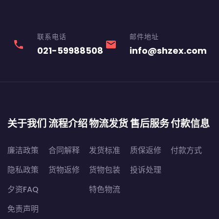
联系电话
邮件地址
phone
email
021-59988508
info@shzex.com
关于我们
流程介绍
物流发货
售后服务
付款信息
廉洁政策
合同解释
发货标准
质保返修
付款方式
隐私政策
货物返修
货物包装
投诉处理
夕资FAQ
特色物流
免责声明