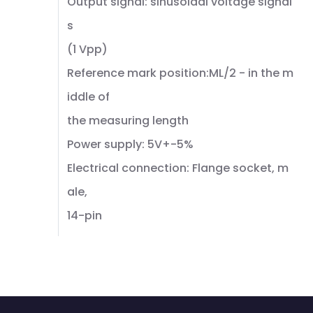
Output signal: sinusoidal voltage signal
s
(1 Vpp)
Reference mark position:ML/2 - in the m
iddle of
the measuring length
Power supply: 5V+-5%
Electrical connection: Flange socket, m
ale,
14-pin