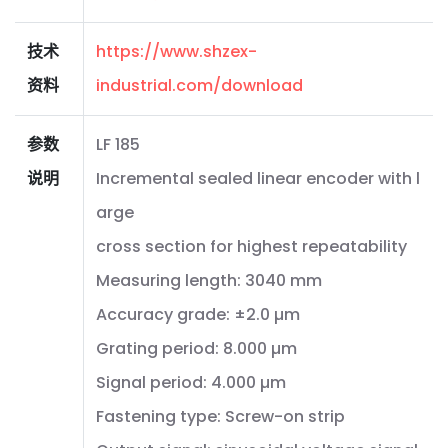
技术
https://www.shzex-
资料
industrial.com/download
参数
LF 185
说明
Incremental sealed linear encoder with l
arge
cross section for highest repeatability
Measuring length: 3040 mm
Accuracy grade: ±2.0 µm
Grating period: 8.000 µm
Signal period: 4.000 µm
Fastening type: Screw-on strip