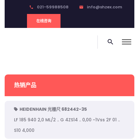
021-59988508
info@shzex.com
phone
email
在线咨询
search
热销产品
HEIDENHAIN 光栅尺 682442-35
LF 185 940 2,0 ML/2 .. G 4ZS14 .. 0,00 ~1Vss 2F 01 ..
S10 4,000