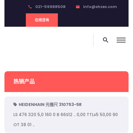
021-59988508
info@shzex.com
phone
email
在线咨询
search
热销产品
HEIDENHAIN 光栅尺 310753-5R
LS 476 320 5,0 160 0 B 66S12 .. 0,00 TTLx5 50,00 90
OT 38 01 ..