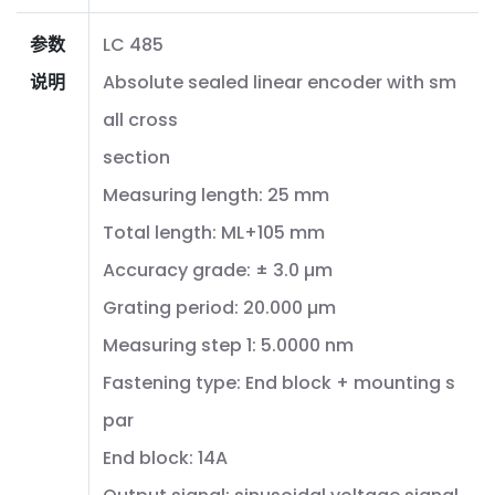
参数
LC 485
说明
Absolute sealed linear encoder with sm
all cross
section
Measuring length: 25 mm
Total length: ML+105 mm
Accuracy grade: ± 3.0 µm
Grating period: 20.000 µm
Measuring step 1: 5.0000 nm
Fastening type: End block + mounting s
par
End block: 14A