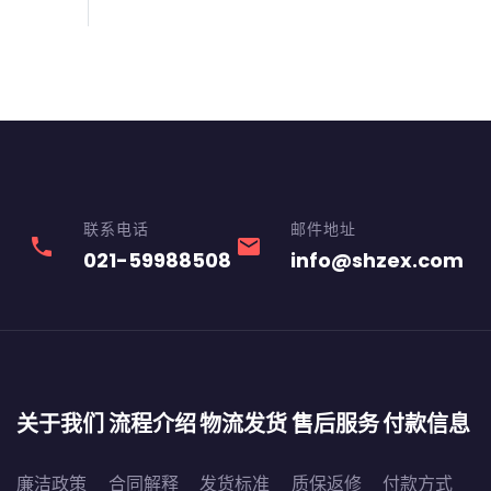
联系电话
邮件地址
phone
email
021-59988508
info@shzex.com
关于我们
流程介绍
物流发货
售后服务
付款信息
廉洁政策
合同解释
发货标准
质保返修
付款方式