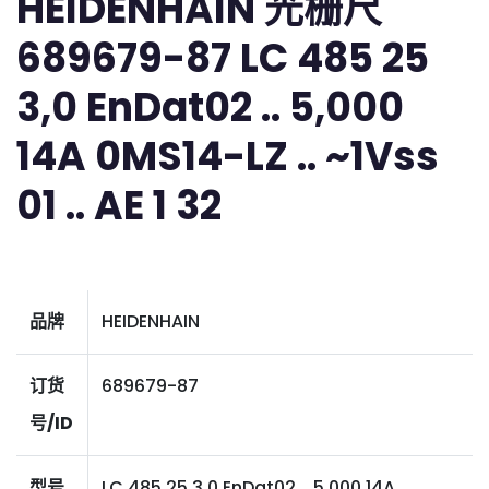
HEIDENHAIN 光栅尺
689679-87 LC 485 25
3,0 EnDat02 .. 5,000
14A 0MS14-LZ .. ~1Vss
01 .. AE 1 32
品牌
HEIDENHAIN
订货
689679-87
号/ID
型号
LC 485 25 3,0 EnDat02 .. 5,000 14A