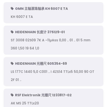
GMN 主轴滚珠轴承 KH 6007 E TA
KH 6007 E TA
HEIDENHAIN 长度计 375129-01
ST 3008 02S09 7K A ~11µAss 0,00 .. 01 .. 01 5 mm
360 1,50 19 64 1,0
HEIDENHAIN 光栅尺 605354-69
LS 177C 1440 5,0 C001 .. I 4ZS14 TTLx5 50,00 90 OT
2F 01 ..
RSF Elektronik 光栅尺 1233817-02
AK MS 25 TTLx20