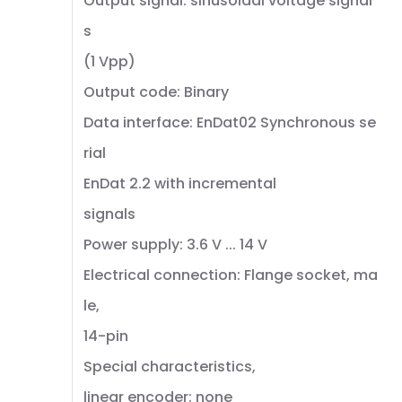
Output signal: sinusoidal voltage signal
s
(1 Vpp)
Output code: Binary
Data interface: EnDat02 Synchronous se
rial
EnDat 2.2 with incremental
signals
Power supply: 3.6 V ... 14 V
Electrical connection: Flange socket, ma
le,
14-pin
Special characteristics,
linear encoder: none