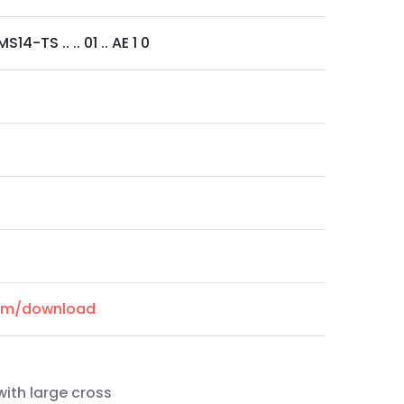
14-TS .. .. 01 .. AE 1 0
com/download
with large cross