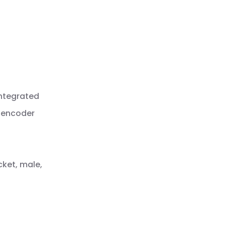
integrated
Q encoder
cket, male,