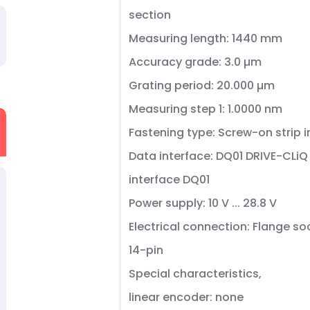
section
Measuring length: 1440 mm
Accuracy grade: 3.0 µm
Grating period: 20.000 µm
Measuring step 1: 1.0000 nm
Fastening type: Screw-on strip 
Data interface: DQ01 DRIVE-CLi
interface DQ01
Power supply: 10 V ... 28.8 V
Electrical connection: Flange so
14-pin
Special characteristics,
linear encoder: none