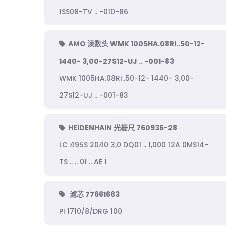
1SS08-TV .. -010-86
AMO 读数头 WMK 1005HA.08RI..50-12-
1440- 3,00-27S12-UJ .. -001-83
WMK 1005HA.08RI..50-12- 1440- 3,00-
27S12-UJ .. -001-83
HEIDENHAIN 光栅尺 760936-28
LC 495S 2040 3,0 DQ01 .. 1,000 12A 0MS14-
TS .. .. 01 .. AE 1
滤芯 77661663
PI 1710/8/DRG 100