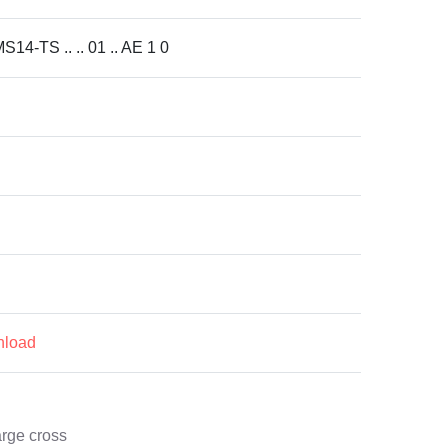
14-TS .. .. 01 .. AE 1 0
nload
arge cross