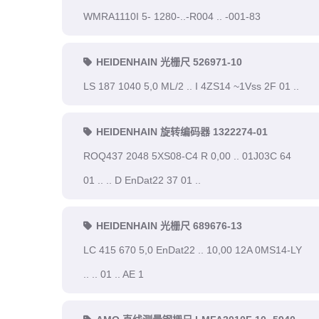
WMRA1110I 5- 1280-..-R004 .. -001-83
HEIDENHAIN 光栅尺 526971-10
LS 187 1040 5,0 ML/2 .. I 4ZS14 ~1Vss 2F 01 ..
HEIDENHAIN 旋转编码器 1322274-01
ROQ437 2048 5XS08-C4 R 0,00 .. 01J03C 64
01 .. .. D EnDat22 37 01 ..
HEIDENHAIN 光栅尺 689676-13
LC 415 670 5,0 EnDat22 .. 10,00 12A 0MS14-LY
.. .. 01 .. AE 1