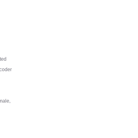
ted
coder
male,