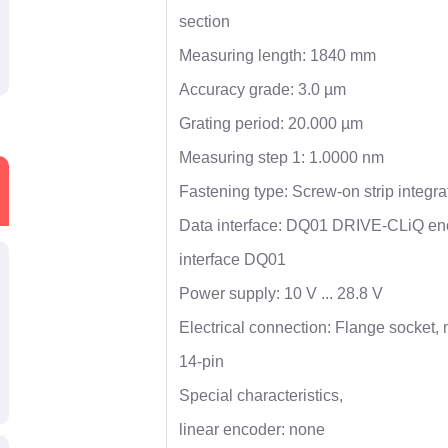
section
Measuring length: 1840 mm
Accuracy grade: 3.0 µm
Grating period: 20.000 µm
Measuring step 1: 1.0000 nm
Fastening type: Screw-on strip integra
Data interface: DQ01 DRIVE-CLiQ en
interface DQ01
Power supply: 10 V ... 28.8 V
Electrical connection: Flange socket, 
14-pin
Special characteristics,
linear encoder: none