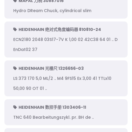
MAPAL 刀柄 30887016
Hydro DReam Chuck, cylindrical slim
HEIDENHAIN 绝对式角度编码器 810810-24
ECN2180 2048 03S17-7V K 1,00 02 42C38 64 01 .. D
EnDat02 37
HEIDENHAIN 光栅尺 1326656-03
LS 373 170 5,0 ML/2 .. M4 9FS15 Ex 3,00 41 TTLx10
50,00 90 OT 01 ..
HEIDENHAIN 数控手册 1303406-11
TNC 640 Bearbeitungszykl. pr. BH de ..