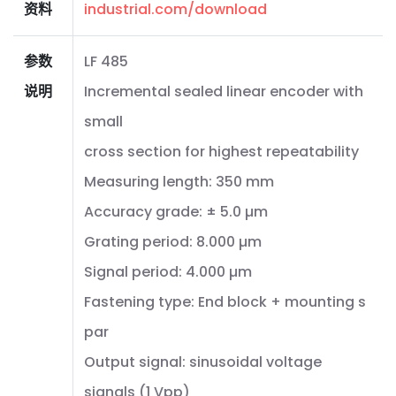
资料
industrial.com/download
参数
LF 485
说明
Incremental sealed linear encoder with
small
cross section for highest repeatability
Measuring length: 350 mm
Accuracy grade: ± 5.0 µm
Grating period: 8.000 µm
Signal period: 4.000 µm
Fastening type: End block + mounting s
par
Output signal: sinusoidal voltage
signals (1 Vpp)