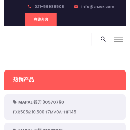
021-59988508
info@shzex.com
phone
email
在线咨询
search
热销产品
MAPAL 铰刀 30570760
FXR505Ø10.500H7MV0A-HP145