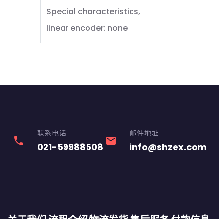
Special characteristics,
linear encoder: none
联系电话
邮件地址
phone
email
021-59988508
info@shzex.com