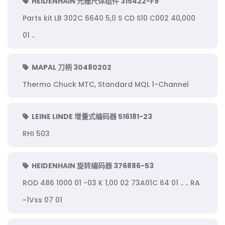
HEIDENHAIN 光栅尺体组件 315422-F9
Parts kit LB 302C 6640 5,0 S CD S10 C002 40,000
01 ..
MAPAL 刀柄 30480202
Thermo Chuck MTC, Standard MQL 1-Channel
LEINE LINDE 增量式编码器 516181-23
RHI 503
HEIDENHAIN 旋转编码器 376886-53
ROD 486 1000 01 -03 K 1,00 02 73A01C 64 01 .. .. RA
~1Vss 07 01