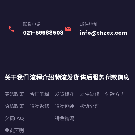
联系电话
邮件地址
phone
email
021-59988508
info@shzex.com
关于我们
流程介绍
物流发货
售后服务
付款信息
廉洁政策
合同解释
发货标准
质保返修
付款方式
隐私政策
货物返修
货物包装
投诉处理
夕资FAQ
特色物流
免责声明