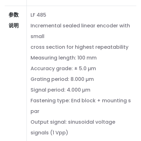
参数
LF 485
说明
Incremental sealed linear encoder with
small
cross section for highest repeatability
Measuring length: 100 mm
Accuracy grade: ± 5.0 µm
Grating period: 8.000 µm
Signal period: 4.000 µm
Fastening type: End block + mounting s
par
Output signal: sinusoidal voltage
signals (1 Vpp)