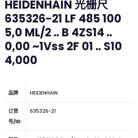
HEIDENHAIN 光栅尺
635326-21 LF 485 100
5,0 ML/2 .. B 4ZS14 ..
0,00 ~1Vss 2F 01 .. S10
4,000
品牌
HEIDENHAIN
订货
635326-21
号/ID