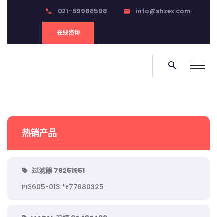
021-59988508
info@shzex.com
phone
email
在线咨询
search
热销产品
过滤器 78251951
PI3605-013 *E77680325