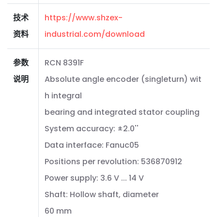
技术
https://www.shzex-
资料
industrial.com/download
参数
RCN 8391F
说明
Absolute angle encoder (singleturn) wit
h integral
bearing and integrated stator coupling
System accuracy: ±2.0''
Data interface: Fanuc05
Positions per revolution: 536870912
Power supply: 3.6 V ... 14 V
Shaft: Hollow shaft, diameter
60 mm