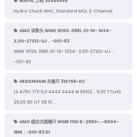
MAPAL 刀柄 30485489
Hydro Chuck MHC, Standard MQL 2-Channel
AMO 读数头 WMK 1010S .08RI..01-10- 1024-
2,00-27S12-UJ .. -001-83
WMK 1010S .08RI..01-10- 1024- 2,00-27S12-UJ ..
-001-83
HEIDENHAIN 光栅尺 310756-0C
LS 476C 170 5,0 4444 4444 M 66S12 .. 0,00 TTLx10
25,00 90 OT 38 01 ..
AMO 感应式圆栅尺 WMR 1110I 5- 2550-..-R004-
1RM .. -001-83 01