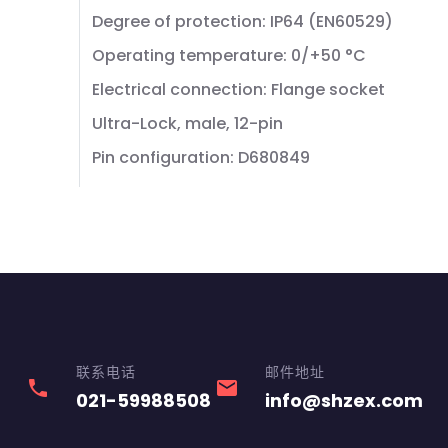
Degree of protection: IP64 (EN60529)
Operating temperature: 0/+50 °C
Electrical connection: Flange socket
Ultra-Lock, male, 12-pin
Pin configuration: D680849
联系电话
邮件地址
phone
email
021-59988508
info@shzex.com