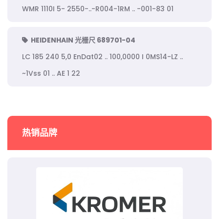
WMR 1110I 5- 2550-..-R004-1RM .. -001-83 01
HEIDENHAIN 光栅尺 689701-04
LC 185 240 5,0 EnDat02 .. 100,0000 I 0MS14-LZ ..
~1Vss 01 .. AE 1 22
热销品牌