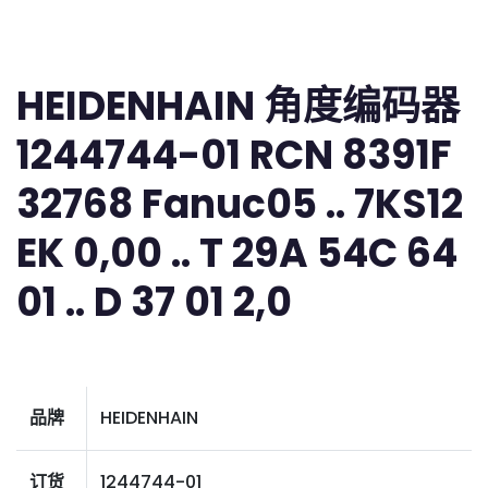
HEIDENHAIN 角度编码器
1244744-01 RCN 8391F
32768 Fanuc05 .. 7KS12
EK 0,00 .. T 29A 54C 64
01 .. D 37 01 2,0
品牌
HEIDENHAIN
订货
1244744-01