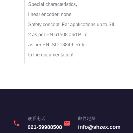
Special characteristics,
linear encoder: none
Safety concept: For applications up to SIL
2 as per EN 61508 and PL d
as per EN ISO 13849. Refer
to the documentation!
联系电话
邮件地址
phone
email
021-59988508
info@shzex.com