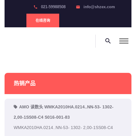
021-59988508
info@shzex.com
phone
email
在线咨询
search
热销产品
AMO 读数头 WMKA2010HA.0214..NN-53- 1302-
2,00-1SS08-C4 S016-001-83
WMKA2010HA.0214..NN-53- 1302- 2,00-1SS08-C4