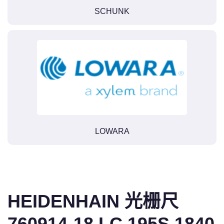
SCHUNK
LOWARA
HEIDENHAIN 光栅尺
760914-18 LC 195S 1840