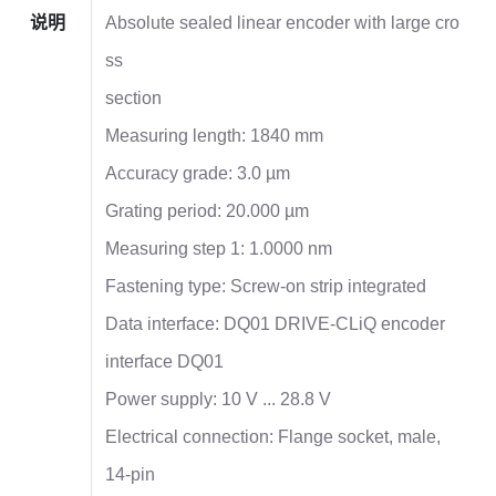
说明
Absolute sealed linear encoder with large cro
ss
section
Measuring length: 1840 mm
Accuracy grade: 3.0 µm
Grating period: 20.000 µm
Measuring step 1: 1.0000 nm
Fastening type: Screw-on strip integrated
Data interface: DQ01 DRIVE-CLiQ encoder
interface DQ01
Power supply: 10 V ... 28.8 V
Electrical connection: Flange socket, male,
14-pin