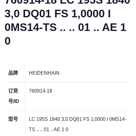
3,0 DQ01 FS 1,0000 I
0MS14-TS .. .. 01 .. AE 1
0
品牌
HEIDENHAIN
订货
760914-18
号/ID
型号
LC 195S 1840 3,0 DQ01 FS 1,0000 I 0MS14-
TS .. .. 01 .. AE 1 0