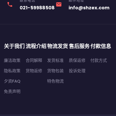
联系电话
邮件地址
phone
email
021-59988508
info@shzex.com
关于我们
流程介绍
物流发货
售后服务
付款信息
廉洁政策
合同解释
发货标准
质保返修
付款方式
隐私政策
货物返修
货物包装
投诉处理
夕资FAQ
特色物流
免责声明