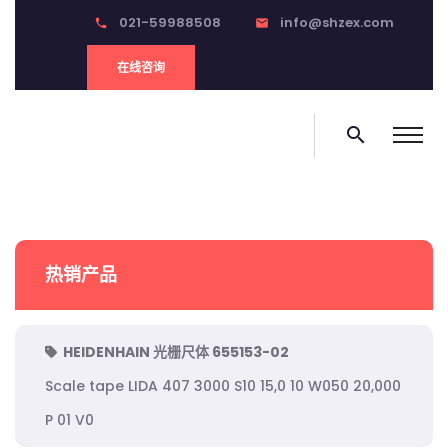
021-59988508
info@shzex.com
phone
email
在线咨询
search
热销产品
HEIDENHAIN 光栅尺体 655153-02
Scale tape LIDA 407 3000 S10 15,0 10 W050 20,000
P 01 V0