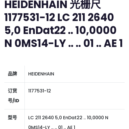
HEIDENHAIN 光栅尺
1177531-12 LC 211 2640
5,0 EnDat22 .. 10,0000
N 0MS14-LY .. .. 01 .. AE 1
品牌
HEIDENHAIN
订货
1177531-12
号/ID
型号
LC 211 2640 5,0 EnDat22 .. 10,0000 N
0MS14-LY .. .. 01 .. AE 1