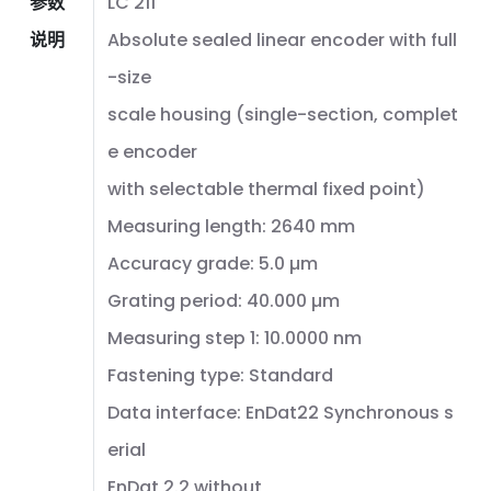
参数
LC 211
说明
Absolute sealed linear encoder with full
-size
scale housing (single-section, complet
e encoder
with selectable thermal fixed point)
Measuring length: 2640 mm
Accuracy grade: 5.0 µm
Grating period: 40.000 µm
Measuring step 1: 10.0000 nm
Fastening type: Standard
Data interface: EnDat22 Synchronous s
erial
EnDat 2.2 without