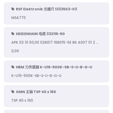
RSF Elektronik 光栅尺 1333503-03
MSA770
HEIDENHAIN 电缆 332115-50
APK 03 10 50,00 02B017 16B015-5E BK A007 01 2 ..
0,00
HBM 力传感器 K-U15-500K-SB-S-U-B-G-U
K-U15-500K-SB-S-U-B-G-U
GMN 主轴 TSP 40 x 160
TSP 40 x 160