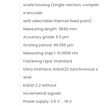
scale housing (single-section, complet
e encoder
with selectable thermal fixed point)
Measuring length: 3840 mm
Accuracy grade: 5.0 µm
Grating period: 40.000 µm
Measuring step 1: 10.0000 nm
Fastening type: Standard
Data interface: EnDat22 Synchronous s
erial
EnDat 2.2 without
incremental signals
Power supply: 3.6 V ... 14 V