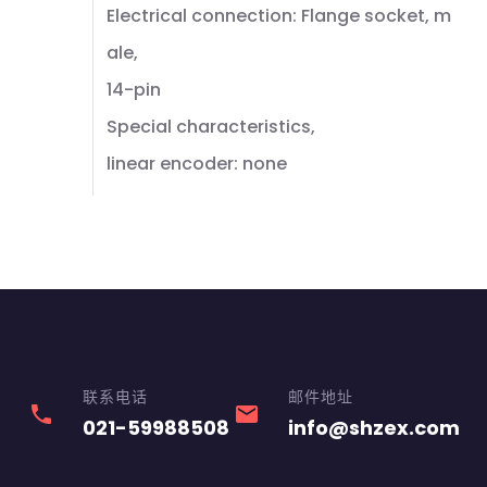
Electrical connection: Flange socket, m
ale,
14-pin
Special characteristics,
linear encoder: none
联系电话
邮件地址
phone
email
021-59988508
info@shzex.com