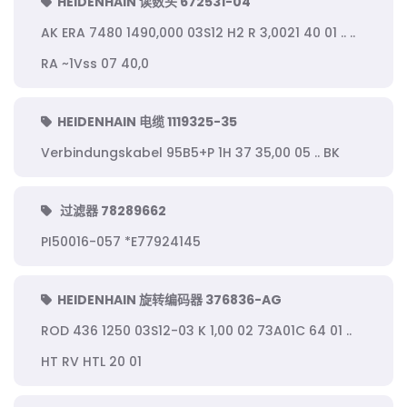
HEIDENHAIN 读数头 672531-04
AK ERA 7480 1490,000 03S12 H2 R 3,0021 40 01 .. ..
RA ~1Vss 07 40,0
HEIDENHAIN 电缆 1119325-35
Verbindungskabel 95B5+P 1H 37 35,00 05 .. BK
过滤器 78289662
PI50016-057 *E77924145
HEIDENHAIN 旋转编码器 376836-AG
ROD 436 1250 03S12-03 K 1,00 02 73A01C 64 01 ..
HT RV HTL 20 01