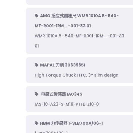
AMO 感应式圆栅尺 WMR 1010A 5- 540-
MF-R001-1RM .. -001-83 01
WMR 1010A 5- 540-MF-R001-1RM .. -001-83
01
MAPAL 刀柄 30639851
High Torque Chuck HTC, 3° slim design
电感式传感器 IA0345
IAS-10-A23-S-M18-PTFE-Z10-0
HBM 力传感器 1-SLB700A/06-1