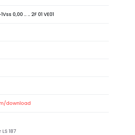
Vss 0,00 .. .. 2F 01 VE01
com/download
 LS 187