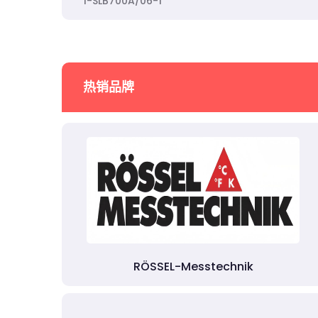
1-SLB700A/06-1
热销品牌
RÖSSEL-Messtechnik