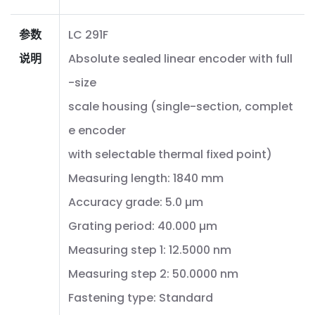
参数
LC 291F
说明
Absolute sealed linear encoder with full
-size
scale housing (single-section, complet
e encoder
with selectable thermal fixed point)
Measuring length: 1840 mm
Accuracy grade: 5.0 µm
Grating period: 40.000 µm
Measuring step 1: 12.5000 nm
Measuring step 2: 50.0000 nm
Fastening type: Standard