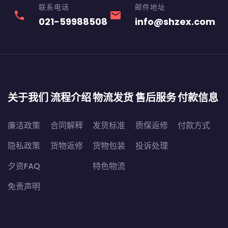
联系电话
邮件地址
phone
email
021-59988508
info@shzex.com
关于我们
流程介绍
物流发货
售后服务
付款信息
廉洁政策
合同解释
发货标准
质保返修
付款方式
隐私政策
货物返修
货物包装
投诉处理
夕资FAQ
特色物流
免责声明