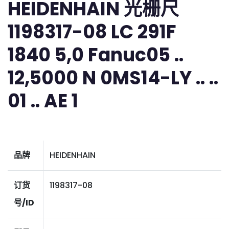
HEIDENHAIN 光栅尺
1198317-08 LC 291F
1840 5,0 Fanuc05 ..
12,5000 N 0MS14-LY .. ..
01 .. AE 1
品牌
HEIDENHAIN
订货
1198317-08
号/ID