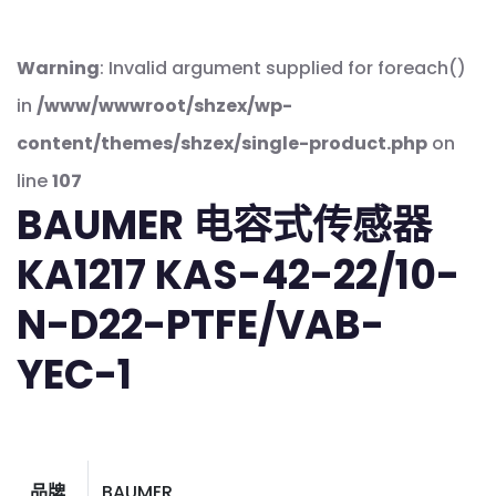
Warning
: Invalid argument supplied for foreach()
in
/www/wwwroot/shzex/wp-
content/themes/shzex/single-product.php
on
line
107
BAUMER 电容式传感器
KA1217 KAS-42-22/10-
N-D22-PTFE/VAB-
YEC-1
品牌
BAUMER