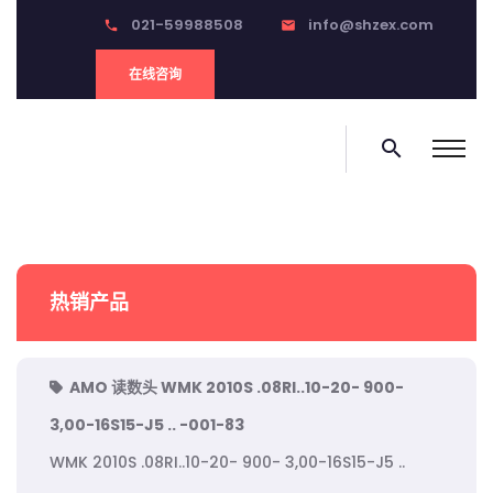
021-59988508
info@shzex.com
phone
email
在线咨询
search
热销产品
AMO 读数头 WMK 2010S .08RI..10-20- 900-
3,00-16S15-J5 .. -001-83
WMK 2010S .08RI..10-20- 900- 3,00-16S15-J5 ..