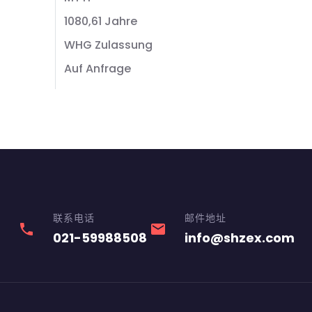
1080,61 Jahre
WHG Zulassung
Auf Anfrage
联系电话
邮件地址
phone
email
021-59988508
info@shzex.com