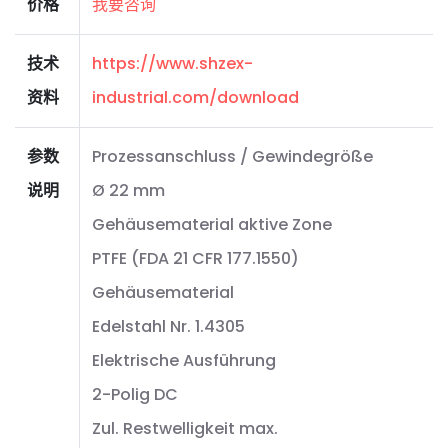
价格
我要咨询
技术
https://www.shzex-
资料
industrial.com/download
参数
Prozessanschluss / Gewindegröße
说明
Ø 22 mm
Gehäusematerial aktive Zone
PTFE (FDA 21 CFR 177.1550)
Gehäusematerial
Edelstahl Nr. 1.4305
Elektrische Ausführung
2-Polig DC
Zul. Restwelligkeit max.