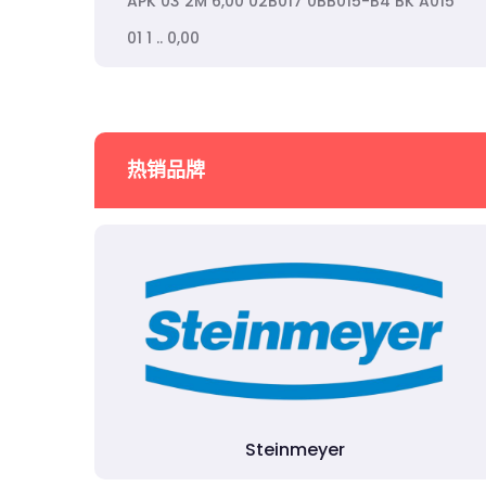
APK 03 2M 6,00 02B017 0BB015-B4 BK A015
01 1 .. 0,00
热销品牌
Steinmeyer