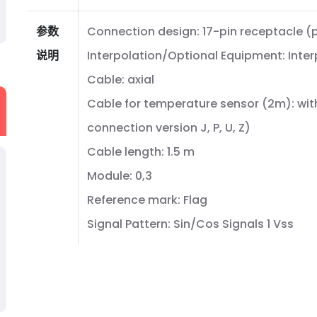
参数
Connection design: 17-pin receptacle (pi
说明
Interpolation/Optional Equipment: Interp
Cable: axial
Cable for temperature sensor (2m): wit
connection version J, P, U, Z)
Cable length: 1.5 m
Module: 0,3
Reference mark: Flag
Signal Pattern: Sin/Cos Signals 1 Vss