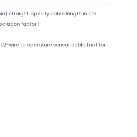
n) straight, specify cable length in cm
olation factor 1
h 2-wire temperature sensor cable (not for