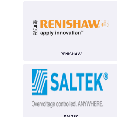
RENISHAW
SALTEK