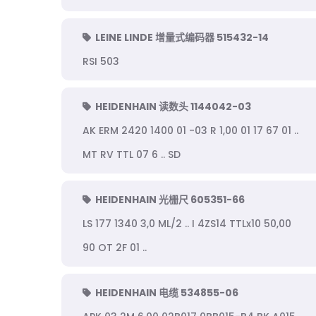
LEINE LINDE 增量式编码器 515432-14
RSI 503
HEIDENHAIN 读数头 1144042-03
AK ERM 2420 1400 01 -03 R 1,00 01 17 67 01 ..
MT RV TTL 07 6 .. SD
HEIDENHAIN 光栅尺 605351-66
LS 177 1340 3,0 ML/2 .. I 4ZS14 TTLx10 50,00
90 OT 2F 01 ..
HEIDENHAIN 电缆 534855-06