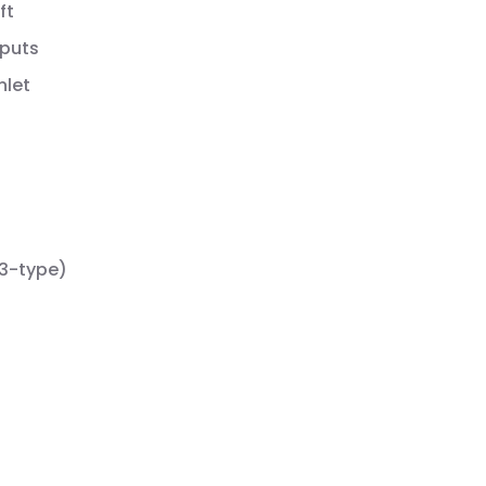
ft
tputs
nlet
63-type)