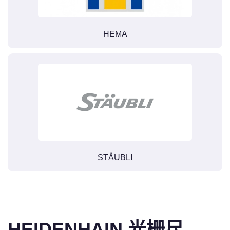
HEMA
STÄUBLI
HEIDENHAIN 光栅尺