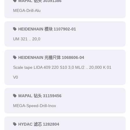
MAPAL 钻头 30391386
MEGA-Drill-Alu
HEIDENHAIN 模块 1107902-01
UM 321 .. 20,0
HEIDENHAIN 光栅尺体 1068606-04
Scale tape LIDA 409 220 S10 3,0 ML/2 .. 20,000 K 01
V0
MAPAL 钻头 31159456
MEGA-Speed-Drill-Inox
HYDAC 滤芯 1282804