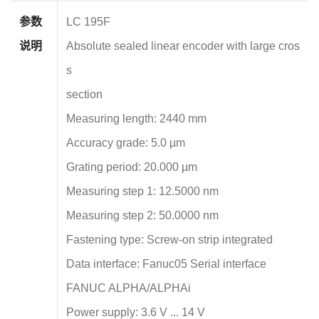
参数
LC 195F
说明
Absolute sealed linear encoder with large cros
s
section
Measuring length: 2440 mm
Accuracy grade: 5.0 µm
Grating period: 20.000 µm
Measuring step 1: 12.5000 nm
Measuring step 2: 50.0000 nm
Fastening type: Screw-on strip integrated
Data interface: Fanuc05 Serial interface
FANUC ALPHA/ALPHAi
Power supply: 3.6 V ... 14 V