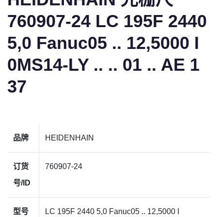
760907-24 LC 195F 2440
5,0 Fanuc05 .. 12,5000 I
0MS14-LY .. .. 01 .. AE 1
37
品牌
HEIDENHAIN
订货
760907-24
号/ID
型号
LC 195F 2440 5,0 Fanuc05 .. 12,5000 I