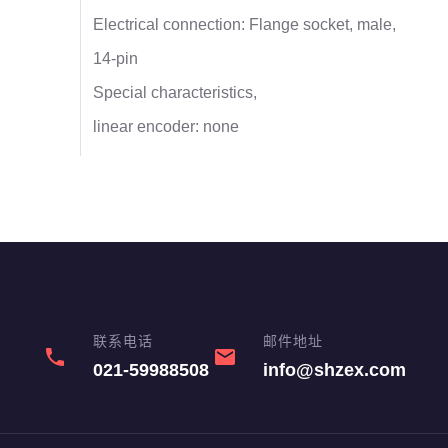
Electrical connection: Flange socket, male,
14-pin
Special characteristics,
linear encoder: none
联系电话
邮件地址
phone
email
021-59988508
info@shzex.com