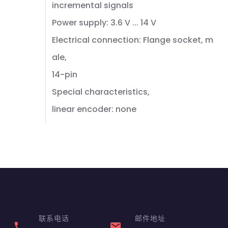
incremental signals
Power supply: 3.6 V ... 14 V
Electrical connection: Flange socket, m
ale,
14-pin
Special characteristics,
linear encoder: none
联系电话
邮件地址
phone
email