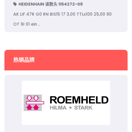
HEIDENHAIN 读数头 1154272-06
AK LIF 47R G0 RN BIS15 17 3,00 TTLx100 25,00 90
OT 9I 01 ein ..
热销品牌