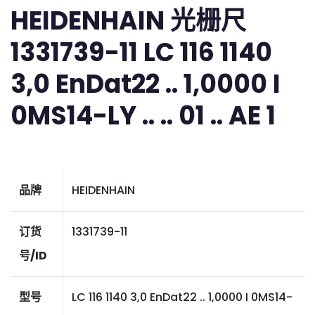
HEIDENHAIN 光栅尺
1331739-11 LC 116 1140
3,0 EnDat22 .. 1,0000 I
0MS14-LY .. .. 01 .. AE 1
品牌
HEIDENHAIN
订货
1331739-11
号/ID
型号
LC 116 1140 3,0 EnDat22 .. 1,0000 I 0MS14-