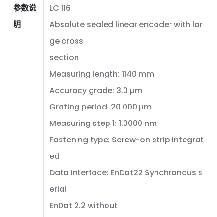
参数说
LC 116
明
Absolute sealed linear encoder with lar
ge cross
section
Measuring length: 1140 mm
Accuracy grade: 3.0 µm
Grating period: 20.000 µm
Measuring step 1: 1.0000 nm
Fastening type: Screw-on strip integrat
ed
Data interface: EnDat22 Synchronous s
erial
EnDat 2.2 without