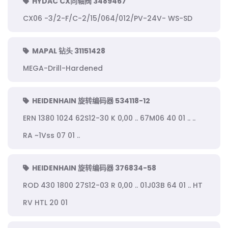
HYDAC CX同轴阀 3489467
CX06 -3/2-F/C-2/15/064/012/PV-24V- WS-SD
MAPAL 钻头 31151428
MEGA-Drill-Hardened
HEIDENHAIN 旋转编码器 534118-12
ERN 1380 1024 62S12-30 K 0,00 .. 67M06 40 01 .. ..
RA ~1Vss 07 01 ..
HEIDENHAIN 旋转编码器 376834-58
ROD 430 1800 27S12-03 R 0,00 .. 01J03B 64 01 .. HT
RV HTL 20 01