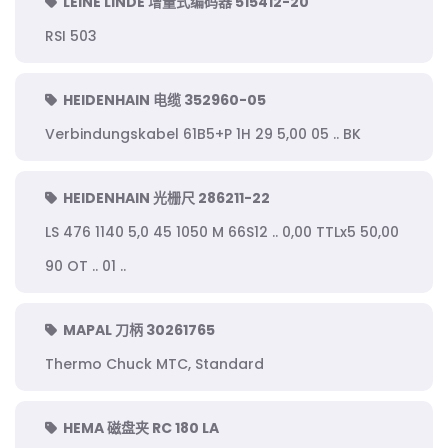
LEINE LINDE 增量式编码器 515412-20
RSI 503
HEIDENHAIN 电缆 352960-05
Verbindungskabel 61B5+P 1H 29 5,00 05 .. BK
HEIDENHAIN 光栅尺 286211-22
LS 476 1140 5,0 45 1050 M 66S12 .. 0,00 TTLx5 50,00
90 OT .. 01 ..
MAPAL 刀柄 30261765
Thermo Chuck MTC, Standard
HEMA 磁盘夹 RC 180 LA