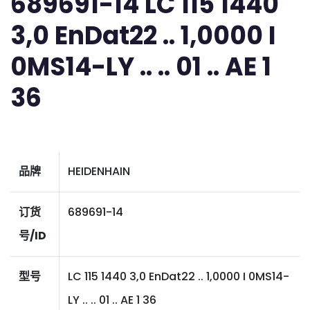
689691-14 LC 115 1440
3,0 EnDat22 .. 1,0000 I
0MS14-LY .. .. 01 .. AE 1
36
品牌
HEIDENHAIN
订货
689691-14
号/ID
型号
LC 115 1440 3,0 EnDat22 .. 1,0000 I 0MS14-
LY .. .. 01 .. AE 1 36