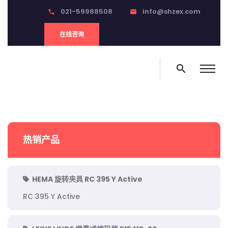
021-59988508
info@shzex.com
phone
email
在线咨询
search
热销产品
HEMA 旋转夹具 RC 395 Y Active
RC 395 Y Active