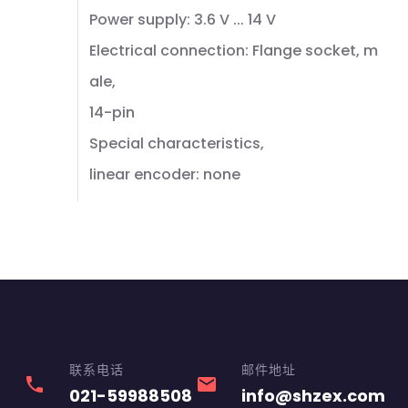
Power supply: 3.6 V ... 14 V
Electrical connection: Flange socket, m
ale,
14-pin
Special characteristics,
linear encoder: none
联系电话
邮件地址
phone
email
021-59988508
info@shzex.com