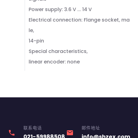
Power supply: 3.6 V ... 14 V
Electrical connection: Flange socket, ma
le,
14-pin
Special characteristics,
linear encoder: none
联系电话
邮件地址
phone
email
021-59988508
info@shzex.com