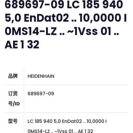
689697-09 LC 185 940
5,0 EnDat02 .. 10,0000 I
0MS14-LZ .. ~1Vss 01 ..
AE 1 32
品牌
HEIDENHAIN
订货
689697-09
号/ID
型号
LC 185 940 5,0 EnDat02 .. 10,0000 I
0MS14-LZ .. ~1Vss 01 .. AE 1 32