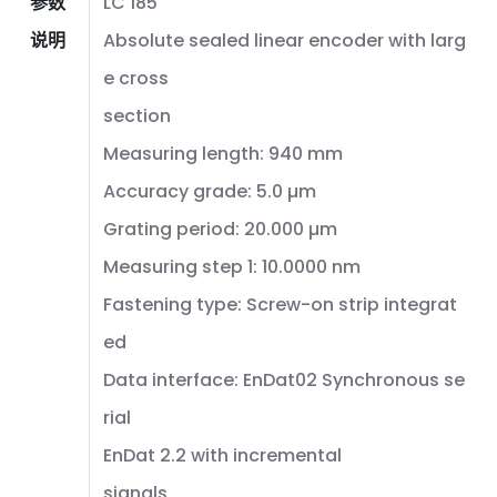
参数
LC 185
说明
Absolute sealed linear encoder with larg
e cross
section
Measuring length: 940 mm
Accuracy grade: 5.0 µm
Grating period: 20.000 µm
Measuring step 1: 10.0000 nm
Fastening type: Screw-on strip integrat
ed
Data interface: EnDat02 Synchronous se
rial
EnDat 2.2 with incremental
signals