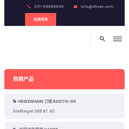
021-59988508
info@shzex.com
phone
email
在线咨询
search
热销产品
HEIDENHAIN 刀柄 620174-05
Steilkegel S88 BT 40