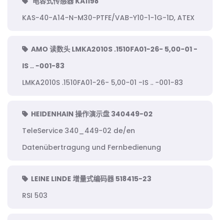
电容式传感器 KA1198
KAS-40-A14-N-M30-PTFE/VAB-Y10-1-1G-1D, ATEX
AMO 读数头 LMKA2010S .1510FA01-26- 5,00-01 -
IS .. -001-83
LMKA2010S .1510FA01-26- 5,00-01 -IS .. -001-83
HEIDENHAIN 操作演示盘 340449-02
TeleService 340_449-02 de/en
Datenübertragung und Fernbedienung
LEINE LINDE 增量式编码器 518415-23
RSI 503