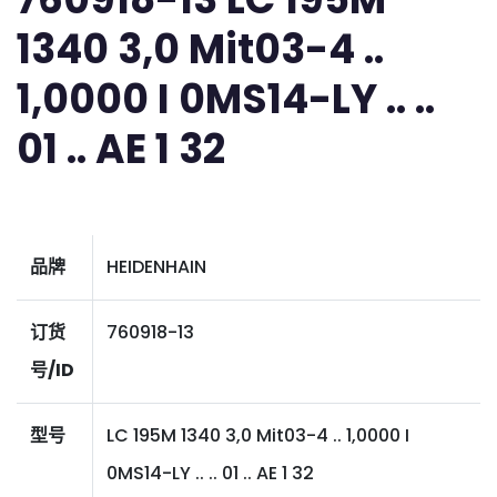
1340 3,0 Mit03-4 ..
1,0000 I 0MS14-LY .. ..
01 .. AE 1 32
品牌
HEIDENHAIN
订货
760918-13
号/ID
型号
LC 195M 1340 3,0 Mit03-4 .. 1,0000 I
0MS14-LY .. .. 01 .. AE 1 32