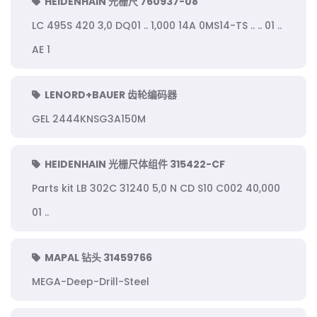
HEIDENHAIN 光栅尺 760937-08
LC 495S 420 3,0 DQ01 .. 1,000 14A 0MS14-TS .. .. 01 ..
AE 1
LENORD+BAUER 齿轮编码器
GEL 2444KNSG3A150M
HEIDENHAIN 光栅尺体组件 315422-CF
Parts kit LB 302C 31240 5,0 N CD S10 C002 40,000
01 ..
MAPAL 钻头 31459766
MEGA-Deep-Drill-Steel