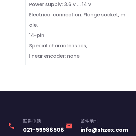
Power supply: 3.6 V ... 14 V
Electrical connection: Flange socket, m
ale,
14-pin
Special characteristics,
linear encoder: none
联系电话
邮件地址
phone
email
021-59988508
info@shzex.com