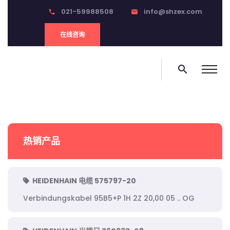
021-59988508
info@shzex.com
phone
email
在线咨询
search
热销产品
HEIDENHAIN 电缆 575797-20
Verbindungskabel 95B5+P 1H 2Z 20,00 05 .. OG