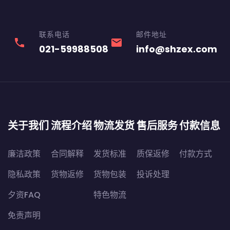
联系电话
邮件地址
phone
email
021-59988508
info@shzex.com
关于我们
流程介绍
物流发货
售后服务
付款信息
廉洁政策
合同解释
发货标准
质保返修
付款方式
隐私政策
货物返修
货物包装
投诉处理
夕资FAQ
特色物流
免责声明