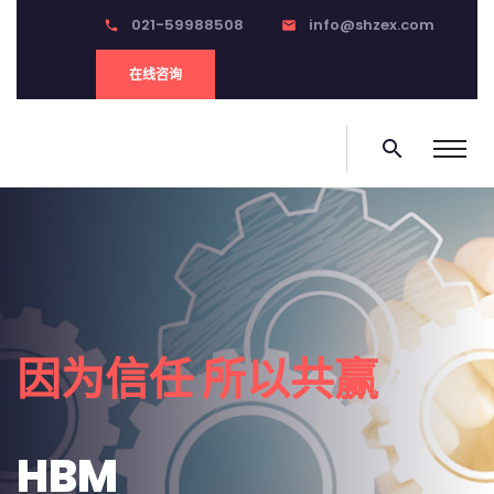
021-59988508
info@shzex.com
phone
email
在线咨询
search
0
因为信任 所以共赢
HBM