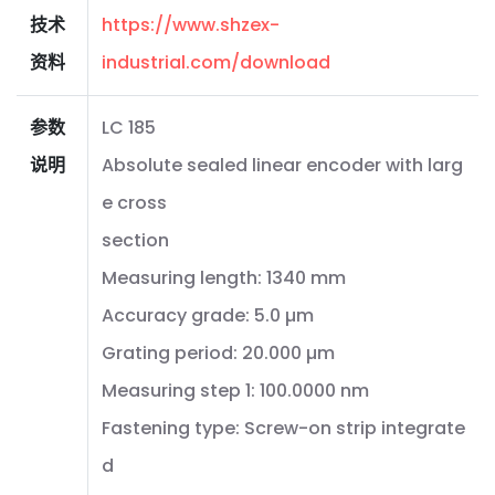
技术
https://www.shzex-
资料
industrial.com/download
参数
LC 185
说明
Absolute sealed linear encoder with larg
e cross
section
Measuring length: 1340 mm
Accuracy grade: 5.0 µm
Grating period: 20.000 µm
Measuring step 1: 100.0000 nm
Fastening type: Screw-on strip integrate
d