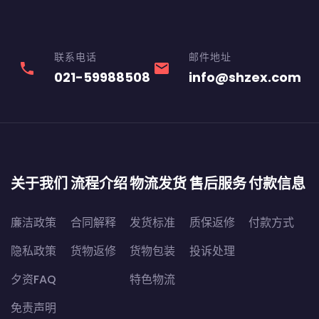
联系电话
邮件地址
phone
email
021-59988508
info@shzex.com
关于我们
流程介绍
物流发货
售后服务
付款信息
廉洁政策
合同解释
发货标准
质保返修
付款方式
隐私政策
货物返修
货物包装
投诉处理
夕资FAQ
特色物流
免责声明