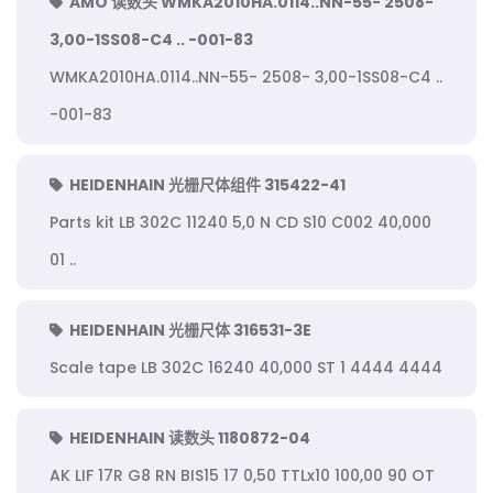
AMO 读数头 WMKA2010HA.0114..NN-55- 2508-
3,00-1SS08-C4 .. -001-83
WMKA2010HA.0114..NN-55- 2508- 3,00-1SS08-C4 ..
-001-83
HEIDENHAIN 光栅尺体组件 315422-41
Parts kit LB 302C 11240 5,0 N CD S10 C002 40,000
01 ..
HEIDENHAIN 光栅尺体 316531-3E
Scale tape LB 302C 16240 40,000 ST 1 4444 4444
HEIDENHAIN 读数头 1180872-04
AK LIF 17R G8 RN BIS15 17 0,50 TTLx10 100,00 90 OT