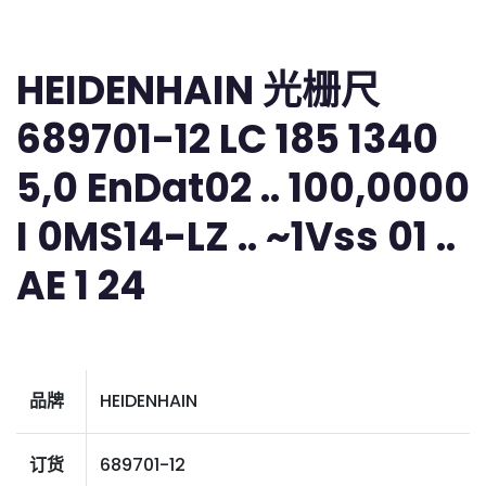
HEIDENHAIN 光栅尺
689701-12 LC 185 1340
5,0 EnDat02 .. 100,0000
I 0MS14-LZ .. ~1Vss 01 ..
AE 1 24
品牌
HEIDENHAIN
订货
689701-12