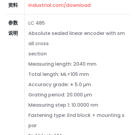
资料
industrial.com/download
参数
LC 485
说明
Absolute sealed linear encoder with sm
all cross
section
Measuring length: 2040 mm
Total length: ML+105 mm
Accuracy grade: ± 5.0 µm
Grating period: 20.000 µm
Measuring step 1: 10.0000 nm
Fastening type: End block + mounting s
par