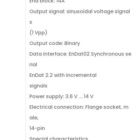
End block: 14A
Output signal: sinusoidal voltage signal
s
(1 Vpp)
Output code: Binary
Data interface: EnDat02 Synchronous se
rial
EnDat 2.2 with incremental
signals
Power supply: 3.6 V ... 14 V
Electrical connection: Flange socket, m
ale,
14-pin
Special characteristics,