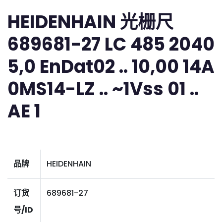
HEIDENHAIN 光栅尺
689681-27 LC 485 2040
5,0 EnDat02 .. 10,00 14A
0MS14-LZ .. ~1Vss 01 ..
AE 1
品牌
HEIDENHAIN
订货
689681-27
号/ID