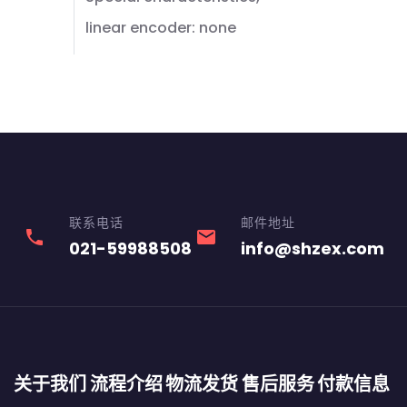
linear encoder: none
联系电话
邮件地址
phone
email
021-59988508
info@shzex.com
关于我们
流程介绍
物流发货
售后服务
付款信息