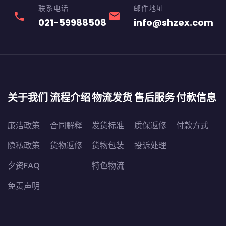
联系电话
邮件地址
phone
email
021-59988508
info@shzex.com
关于我们
流程介绍
物流发货
售后服务
付款信息
廉洁政策
合同解释
发货标准
质保返修
付款方式
隐私政策
货物返修
货物包装
投诉处理
夕资FAQ
特色物流
免责声明