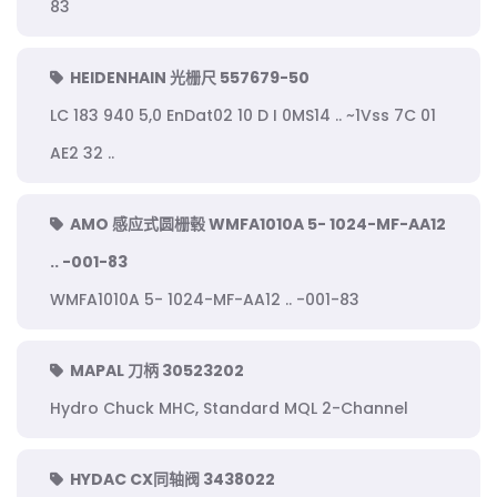
83
HEIDENHAIN 光栅尺 557679-50
LC 183 940 5,0 EnDat02 10 D I 0MS14 .. ~1Vss 7C 01
AE2 32 ..
AMO 感应式圆栅毂 WMFA1010A 5- 1024-MF-AA12
.. -001-83
WMFA1010A 5- 1024-MF-AA12 .. -001-83
MAPAL 刀柄 30523202
Hydro Chuck MHC, Standard MQL 2-Channel
HYDAC CX同轴阀 3438022