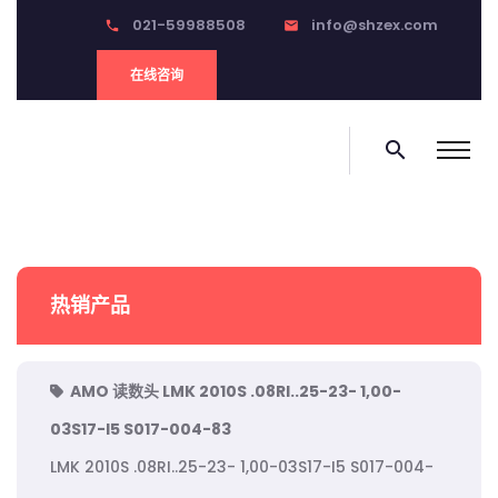
021-59988508
info@shzex.com
phone
email
在线咨询
search
热销产品
AMO 读数头 LMK 2010S .08RI..25-23- 1,00-
03S17-I5 S017-004-83
LMK 2010S .08RI..25-23- 1,00-03S17-I5 S017-004-