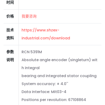
时间
价格
我要咨询
技术
https://www.shzex-
资料
industrial.com/download
参数
RCN 5391M
说明
Absolute angle encoder (singleturn) wit
h integral
bearing and integrated stator coupling
System accuracy: ± 4.0''
Data interface: Mit03-4
Positions per revolution: 67108864