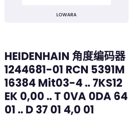
LOWARA
HEIDENHAIN 角度编码器
1244681-01 RCN 5391M
16384 Mit03-4 .. 7KS12
EK 0,00 .. T 0VA 0DA 64
01 .. D 37 01 4,0 01