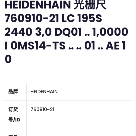
HEIDENHAIN 光栅尺
760910-21 LC 195S
2440 3,0 DQ01 .. 1,0000
I 0MS14-TS .. .. 01 .. AE 1
0
品牌
HEIDENHAIN
订货
760910-21
号/ID