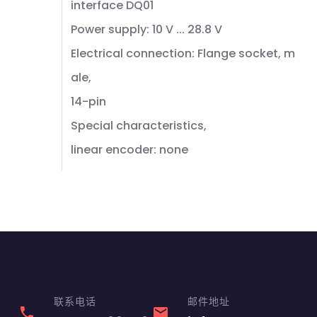
interface DQ01
Power supply: 10 V ... 28.8 V
Electrical connection: Flange socket, m
ale,
14-pin
Special characteristics,
linear encoder: none
联系电话
邮件地址
phone
email