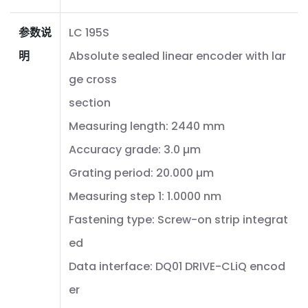
参数说
LC 195S
明
Absolute sealed linear encoder with lar
ge cross
section
Measuring length: 2440 mm
Accuracy grade: 3.0 µm
Grating period: 20.000 µm
Measuring step 1: 1.0000 nm
Fastening type: Screw-on strip integrat
ed
Data interface: DQ01 DRIVE-CLiQ encod
er