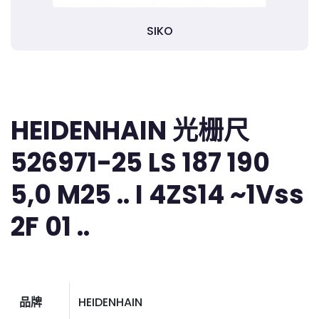
SIKO
HEIDENHAIN 光栅尺
526971-25 LS 187 190
5,0 M25 .. I 4ZS14 ~1Vss
2F 01 ..
品牌
HEIDENHAIN