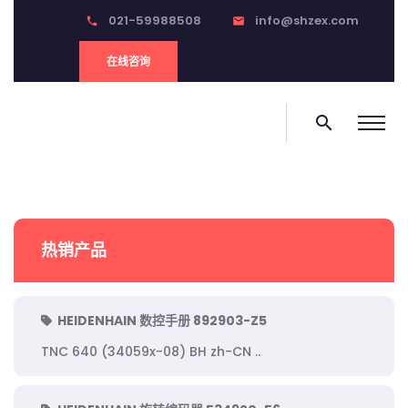
021-59988508
info@shzex.com
phone
email
在线咨询
search
热销产品
HEIDENHAIN 数控手册 892903-Z5
TNC 640 (34059x-08) BH zh-CN ..