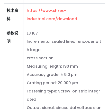
技术资
https://www.shzex-
料
industrial.com/download
参数说
LS 187
明
Incremental sealed linear encoder wit
h large
cross section
Measuring length: 190 mm
Accuracy grade: ± 5.0 µm
Grating period: 20.000 µm
Fastening type: Screw-on strip integr
ated
Output signal: sinusoidal voltage sign