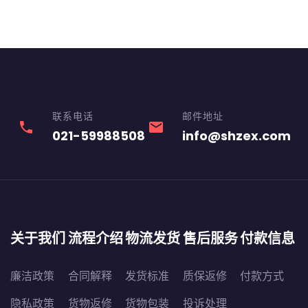
联系电话
邮件地址
phone
email
021-59988508
info@shzex.com
关于我们
流程介绍
物流发货
售后服务
付款信息
廉洁政策
合同解释
发货标准
质保返修
付款方式
隐私政策
货物返修
货物包装
投诉处理