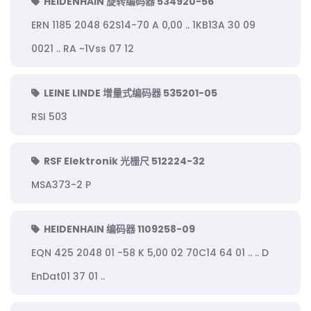
HEIDENHAIN 旋转编码器 534920-56
ERN 1185 2048 62S14-70 A 0,00 .. 1KB13A 30 09
0021 .. RA ~1Vss 07 12
LEINE LINDE 增量式编码器 535201-05
RSI 503
RSF Elektronik 光栅尺 512224-32
MSA373-2 P
HEIDENHAIN 编码器 1109258-09
EQN 425 2048 01 -58 K 5,00 02 70C14 64 01 .. .. D
EnDat01 37 01 ..