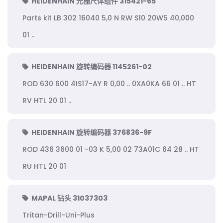
HEIDENHAIN 光栅尺体组件 315421-65
Parts kit LB 302 16040 5,0 N RW S10 20W5 40,000
01 ..
HEIDENHAIN 旋转编码器 1145261-02
ROD 630 600 4IS17-AY R 0,00 .. 0XA0KA 66 01 .. HT
RV HTL 20 01 ..
HEIDENHAIN 旋转编码器 376836-9F
ROD 436 3600 01 -03 K 5,00 02 73A01C 64 28 .. HT
RU HTL 20 01
MAPAL 钻头 31037303
Tritan-Drill-Uni-Plus