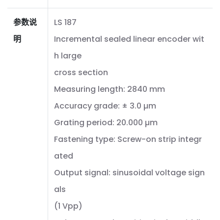
参数说
LS 187
明
Incremental sealed linear encoder wit
h large
cross section
Measuring length: 2840 mm
Accuracy grade: ± 3.0 µm
Grating period: 20.000 µm
Fastening type: Screw-on strip integr
ated
Output signal: sinusoidal voltage sign
als
(1 Vpp)