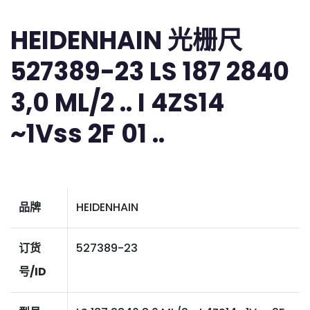
HEIDENHAIN 光栅尺
527389-23 LS 187 2840
3,0 ML/2 .. I 4ZS14
~1Vss 2F 01 ..
品牌
HEIDENHAIN
订货
527389-23
号/ID