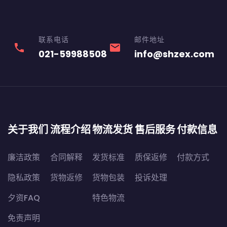
联系电话
邮件地址
phone
email
021-59988508
info@shzex.com
关于我们
流程介绍
物流发货
售后服务
付款信息
廉洁政策
合同解释
发货标准
质保返修
付款方式
隐私政策
货物返修
货物包装
投诉处理
夕资FAQ
特色物流
免责声明