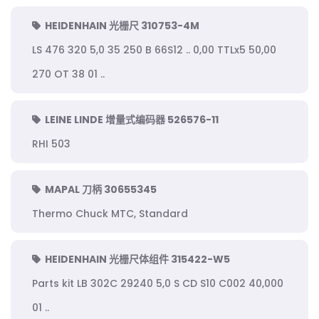
HEIDENHAIN 光栅尺 310753-4M
LS 476 320 5,0 35 250 B 66S12 .. 0,00 TTLx5 50,00
270 OT 38 01 ..
LEINE LINDE 增量式编码器 526576-11
RHI 503
MAPAL 刀柄 30655345
Thermo Chuck MTC, Standard
HEIDENHAIN 光栅尺体组件 315422-W5
Parts kit LB 302C 29240 5,0 S CD S10 C002 40,000
01 ..