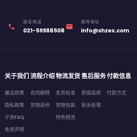
联系电话
邮件地址
phone
email
021-59988508
info@shzex.com
关于我们
流程介绍
物流发货
售后服务
付款信息
廉洁政策
合同解释
发货标准
质保返修
付款方式
隐私政策
货物返修
货物包装
投诉处理
夕资FAQ
特色物流
免责声明