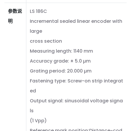
参数说
LS 186C
明
Incremental sealed linear encoder with
large
cross section
Measuring length: 1140 mm
Accuracy grade: ± 5.0 µm
Grating period: 20.000 µm
Fastening type: Screw-on strip integrat
ed
Output signal: sinusoidal voltage signa
ls
(1 Vpp)
Reference mark position:Distance-cod