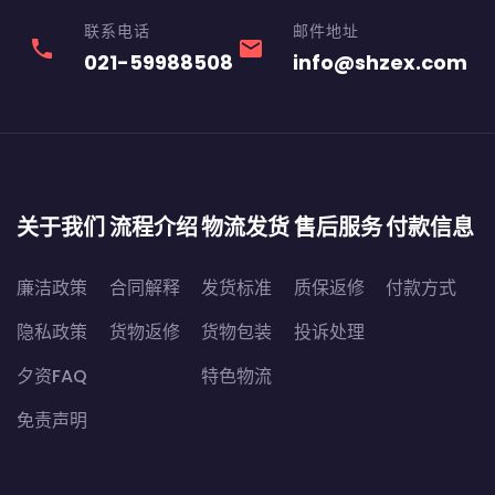
联系电话
邮件地址
phone
email
021-59988508
info@shzex.com
关于我们
流程介绍
物流发货
售后服务
付款信息
廉洁政策
合同解释
发货标准
质保返修
付款方式
隐私政策
货物返修
货物包装
投诉处理
夕资FAQ
特色物流
免责声明