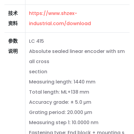
技术
https://www.shzex-
资料
industrial.com/download
参数
LC 415
说明
Absolute sealed linear encoder with sm
all cross
section
Measuring length: 1440 mm
Total length: ML+138 mm
Accuracy grade: ± 5.0 µm
Grating period: 20.000 µm
Measuring step 1: 10.0000 nm
Fastening type: End block + mounting s