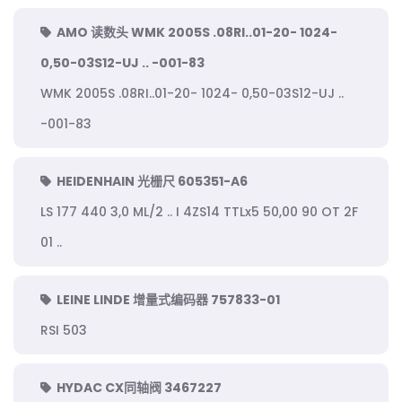
AMO 读数头 WMK 2005S .08RI..01-20- 1024-
0,50-03S12-UJ .. -001-83
WMK 2005S .08RI..01-20- 1024- 0,50-03S12-UJ ..
-001-83
HEIDENHAIN 光栅尺 605351-A6
LS 177 440 3,0 ML/2 .. I 4ZS14 TTLx5 50,00 90 OT 2F
01 ..
LEINE LINDE 增量式编码器 757833-01
RSI 503
HYDAC CX同轴阀 3467227