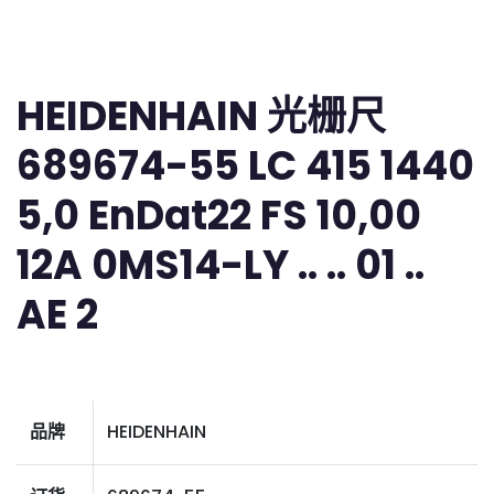
HEIDENHAIN 光栅尺
689674-55 LC 415 1440
5,0 EnDat22 FS 10,00
12A 0MS14-LY .. .. 01 ..
AE 2
品牌
HEIDENHAIN